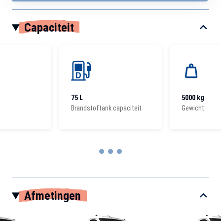
Capaciteit
75 L
5000 kg
Brandstoftank capaciteit
Gewicht
Item
1
Afmetingen
of
3