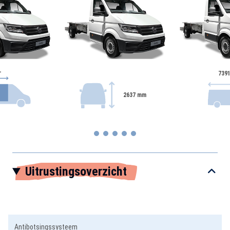
-
739
2637 mm
Item
Uitrustingsoverzicht
1
of
5
Antibotsingssysteem