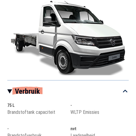
Verbruik
75 L
-
Brandstoftank capaciteit
WLTP Emissies
-
nvt
Brandstofverbruik
Laadsnelheid