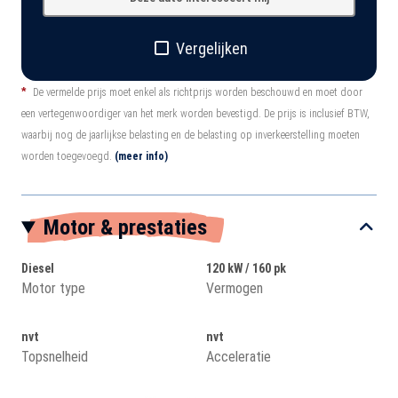
Vergelijken
*
De vermelde prijs moet enkel als richtprijs worden beschouwd en moet door
een vertegenwoordiger van het merk worden bevestigd. De prijs is inclusief BTW,
waarbij nog de jaarlijkse belasting en de belasting op inverkeerstelling moeten
worden toegevoegd.
(meer info)
Motor & prestaties
Diesel
120 kW / 160 pk
Motor type
Vermogen
nvt
nvt
Topsnelheid
Acceleratie