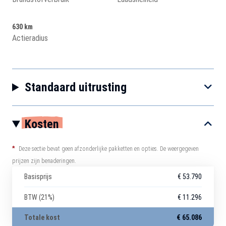
630 km
Actieradius
Standaard uitrusting
Kosten
*
Deze sectie bevat geen afzonderlijke pakketten en opties. De weergegeven
prijzen zijn benaderingen.
Basisprijs
€ 53.790
BTW (21%)
€ 11.296
Totale kost
€ 65.086