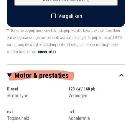
Vergelijken
*
De vermelde prijs moet enkel als richtprijs worden beschouwd en moet door
een vertegenwoordiger van het merk worden bevestigd. De prijs is inclusief BTW,
waarbij nog de jaarlijkse belasting en de belasting op inverkeerstelling moeten
worden toegevoegd.
(meer info)
Motor & prestaties
Diesel
120 kW / 160 pk
Motor type
Vermogen
nvt
nvt
Topsnelheid
Acceleratie