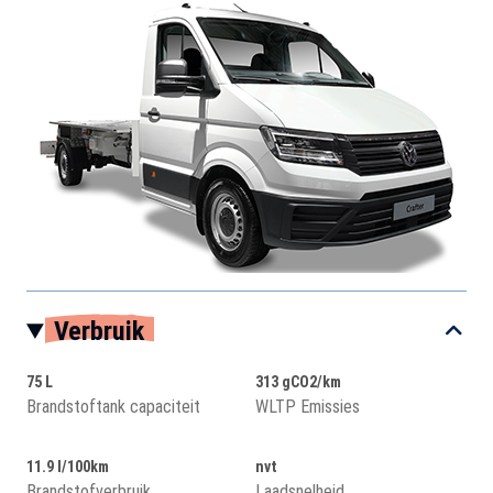
Verbruik
75 L
313 gCO2/km
Brandstoftank capaciteit
WLTP Emissies
11.9 l/100km
nvt
Brandstofverbruik
Laadsnelheid