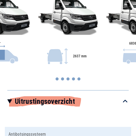
-
683
2637 mm
Item
Uitrustingsoverzicht
1
of
5
Antibotsingssysteem