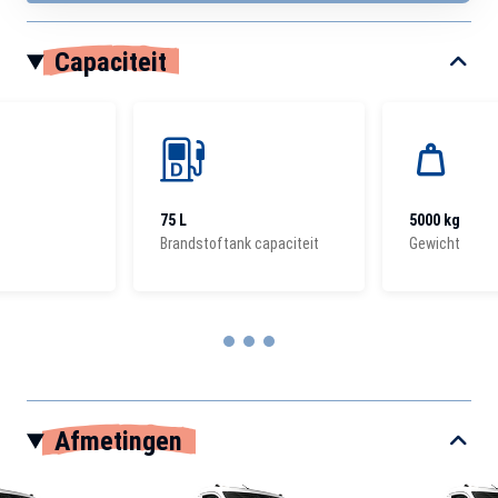
Capaciteit
75 L
5000 kg
Brandstoftank capaciteit
Gewicht
Item
1
Afmetingen
of
3