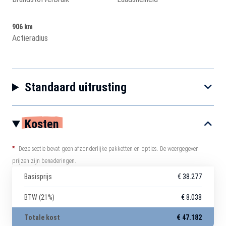
906 km
Actieradius
Standaard uitrusting
Kosten
*
Deze sectie bevat geen afzonderlijke pakketten en opties. De weergegeven
prijzen zijn benaderingen.
Basisprijs
€ 38.277
BTW (21%)
€ 8.038
Totale kost
€ 47.182