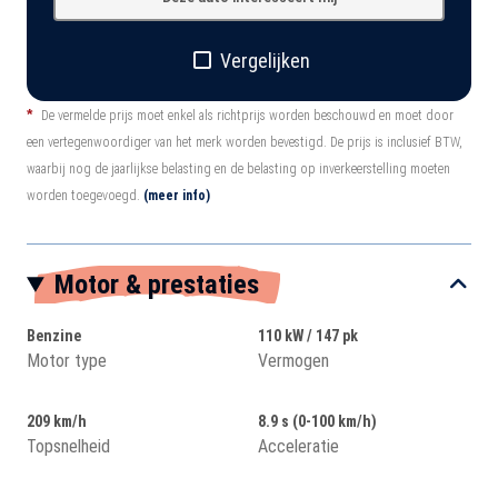
Vergelijken
*
De vermelde prijs moet enkel als richtprijs worden beschouwd en moet door
een vertegenwoordiger van het merk worden bevestigd. De prijs is inclusief BTW,
waarbij nog de jaarlijkse belasting en de belasting op inverkeerstelling moeten
worden toegevoegd.
(meer info)
Motor & prestaties
Benzine
110 kW / 147 pk
Motor type
Vermogen
209 km/h
8.9 s (0-100 km/h)
Topsnelheid
Acceleratie