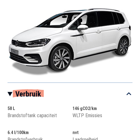
Verbruik
58 L
146 gCO2/km
Brandstoftank capaciteit
WLTP Emissies
6.4 l/100km
nvt
Brandstofverbruik
Laadsnelheid