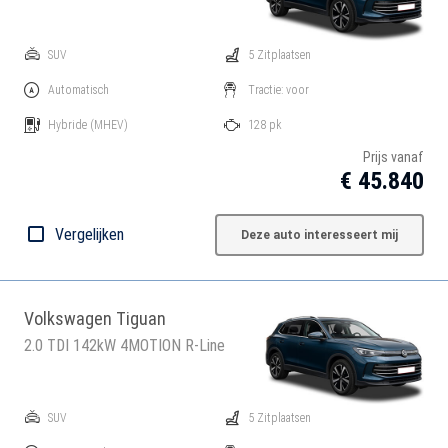
SUV
5 Zitplaatsen
Automatisch
Tractie: voor
Hybride
(MHEV)
128 pk
Prijs vanaf
€ 45.840
Vergelijken
Deze auto interesseert mij
Volkswagen Tiguan
2.0 TDI 142kW 4MOTION R-Line
SUV
5 Zitplaatsen