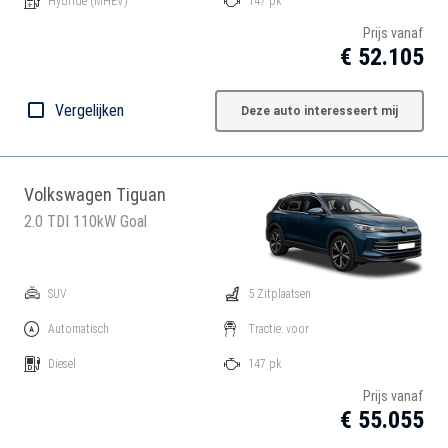
Hybride
(MHEV)
147 pk
Prijs vanaf
€ 52.105
Vergelijken
Deze auto interesseert mij
Volkswagen Tiguan
2.0 TDI 110kW Goal
SUV
5 Zitplaatsen
Automatisch
Tractie: voor
Diesel
147 pk
Prijs vanaf
€ 55.055