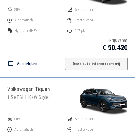
SUV
5 Zitplaatsen
Automatisch
Tractie: voor
Hybride
(MHEV)
147 pk
Prijs vanaf
€ 50.420
Vergelijken
Deze auto interesseert mij
Volkswagen Tiguan
1.5 eTSI 110kW Style
SUV
5 Zitplaatsen
Automatisch
Tractie: voor