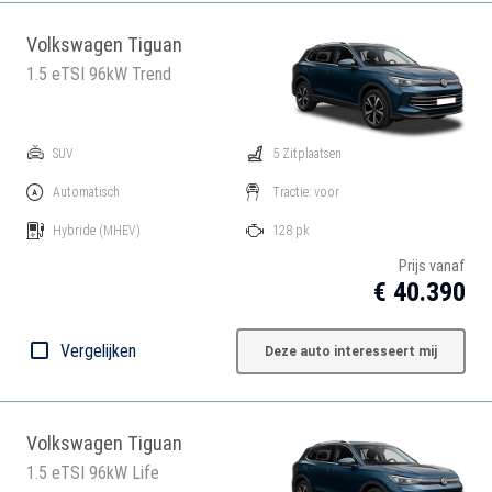
Volkswagen Tiguan
1.5 eTSI 96kW Trend
SUV
5 Zitplaatsen
Automatisch
Tractie: voor
Hybride
(MHEV)
128 pk
Prijs vanaf
€ 40.390
Vergelijken
Deze auto interesseert mij
Volkswagen Tiguan
1.5 eTSI 96kW Life