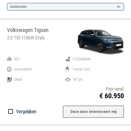
Aanbevolen
Volkswagen Tiguan
2.0 TDI 110kW Style
SUV
5 Zitplaatsen
Automatisch
Tractie: voor
Diesel
147 pk
Prijs vanaf
€ 60.950
Vergelijken
Deze auto interesseert mij