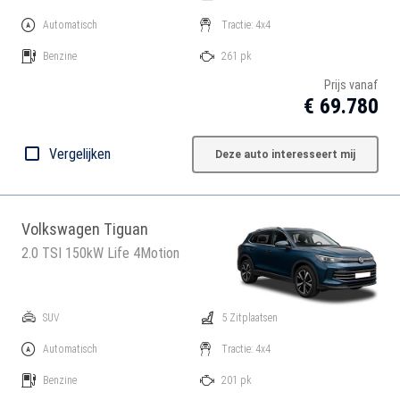
Automatisch
Tractie: 4x4
Benzine
261 pk
Prijs vanaf
€ 69.780
Vergelijken
Deze auto interesseert mij
Volkswagen Tiguan
2.0 TSI 150kW Life 4Motion
SUV
5 Zitplaatsen
Automatisch
Tractie: 4x4
Benzine
201 pk