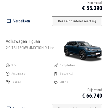
Prijs vanaf
€ 55.390
Vergelijken
Deze auto interesseert mij
Volkswagen Tiguan
2.0 TSI 150kW 4MOTION R-Line
SUV
5 Zitplaatsen
Automatisch
Tractie: 4x4
Benzine
201 pk
Prijs vanaf
€ 66.740