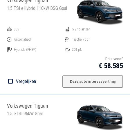
Volkswagen Tiguan
1.5 TSI eHybrid 110kW DSG Goal
SUV
5 Zitplaatsen
Automatisch
Tractie: voor
Hybride
(PHEV)
201 pk
Prijs vanaf
€ 58.585
Vergelijken
Deze auto interesseert mij
Volkswagen Tiguan
1.5 eTSI 96kW Goal