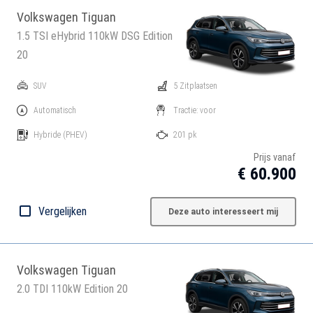
Volkswagen Tiguan
1.5 TSI eHybrid 110kW DSG Edition
20
SUV
5 Zitplaatsen
Automatisch
Tractie: voor
Hybride
(PHEV)
201 pk
Prijs vanaf
€ 60.900
Vergelijken
Deze auto interesseert mij
Volkswagen Tiguan
2.0 TDI 110kW Edition 20