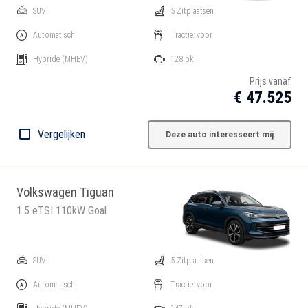
SUV
5 Zitplaatsen
Automatisch
Tractie: voor
Hybride
(MHEV)
128 pk
Prijs vanaf
€ 47.525
Vergelijken
Deze auto interesseert mij
Volkswagen Tiguan
1.5 eTSI 110kW Goal
SUV
5 Zitplaatsen
Automatisch
Tractie: voor