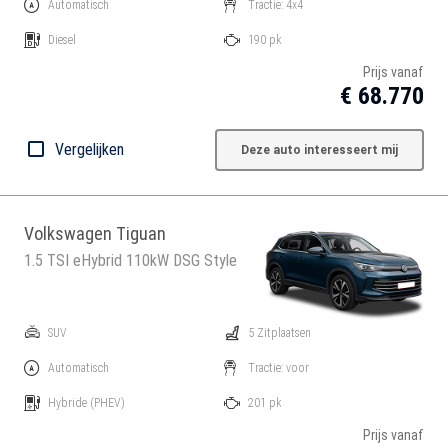
Automatisch
Tractie: 4x4
Diesel
190 pk
Prijs vanaf
€ 68.770
Vergelijken
Deze auto interesseert mij
Volkswagen Tiguan
1.5 TSI eHybrid 110kW DSG Style
SUV
5 Zitplaatsen
Automatisch
Tractie: voor
Hybride
(PHEV)
201 pk
Prijs vanaf