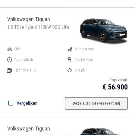
Volkswagen Tiguan
1.5 TSI eHybrid 110kW DSG Life
SUV
5 Zitplaatsen
Automatisch
Tractie: voor
Hybride
(PHEV)
201 pk
Prijs vanaf
€ 56.900
Vergelijken
Deze auto interesseert mij
Volkswagen Tiguan