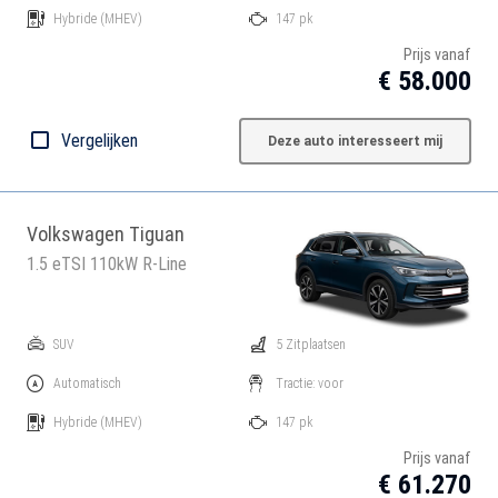
Hybride
(MHEV)
147 pk
Prijs vanaf
€ 58.000
Vergelijken
Deze auto interesseert mij
Volkswagen Tiguan
1.5 eTSI 110kW R-Line
SUV
5 Zitplaatsen
Automatisch
Tractie: voor
Hybride
(MHEV)
147 pk
Prijs vanaf
€ 61.270