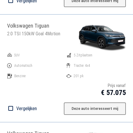
Vergelijken
Deze auto interesseert mij
Volkswagen Tiguan
2.0 TSI 150kW Goal 4Motion
SUV
5 Zitplaatsen
Automatisch
Tractie: 4x4
Benzine
201 pk
Prijs vanaf
€ 57.075
Vergelijken
Deze auto interesseert mij