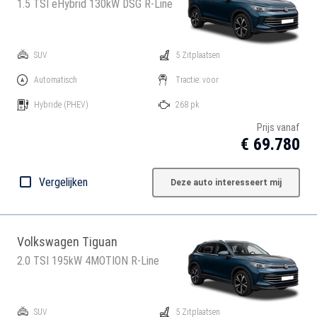
1.5 TSI eHybrid 130kW DSG R-Line
SUV
5 Zitplaatsen
Automatisch
Tractie: voor
Hybride
(PHEV)
268 pk
Prijs vanaf
€ 69.780
Vergelijken
Deze auto interesseert mij
Volkswagen Tiguan
2.0 TSI 195kW 4MOTION R-Line
SUV
5 Zitplaatsen