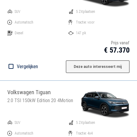
SUV
5 Zitplaatsen
Automatisch
Tractie: voor
Diesel
147 pk
Prijs vanaf
€ 57.370
Vergelijken
Deze auto interesseert mij
Volkswagen Tiguan
2.0 TSI 150kW Edition 20 4Motion
SUV
5 Zitplaatsen
Automatisch
Tractie: 4x4