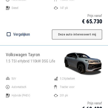
Diesel
147 pk
Prijs vanaf
€ 65.730
Vergelijken
Deze auto interesseert mij
Volkswagen Tayron
1.5 TSI eHybrid 110kW DSG Life
SUV
5 Zitplaatsen
Automatisch
Tractie: voor
Hybride
(PHEV)
201 pk
Prijs vanaf