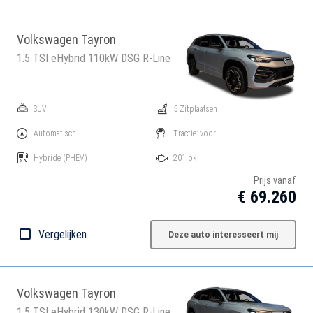
Volkswagen Tayron
1.5 TSI eHybrid 110kW DSG R-Line
SUV
5 Zitplaatsen
Automatisch
Tractie: voor
Hybride
(PHEV)
201 pk
Prijs vanaf
€ 69.260
Vergelijken
Deze auto interesseert mij
Volkswagen Tayron
1.5 TSI eHybrid 130kW DSG R-Line