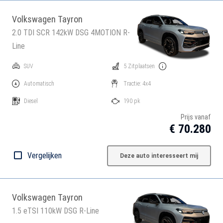
Volkswagen Tayron
2.0 TDI SCR 142kW DSG 4MOTION R-
Line
SUV
5 Zitplaatsen
Automatisch
Tractie: 4x4
Diesel
190 pk
Prijs vanaf
€ 70.280
Vergelijken
Deze auto interesseert mij
Volkswagen Tayron
1.5 eTSI 110kW DSG R-Line