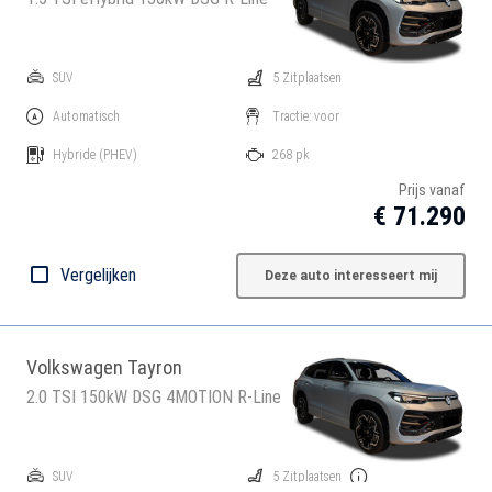
SUV
5 Zitplaatsen
Automatisch
Tractie: voor
Hybride
(PHEV)
268 pk
Prijs vanaf
€ 71.290
Vergelijken
Deze auto interesseert mij
Volkswagen Tayron
2.0 TSI 150kW DSG 4MOTION R-Line
SUV
5 Zitplaatsen