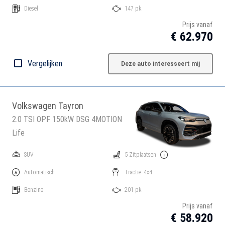
Diesel
147 pk
Prijs vanaf
€ 62.970
Vergelijken
Deze auto interesseert mij
Volkswagen Tayron
2.0 TSI OPF 150kW DSG 4MOTION
Life
SUV
5 Zitplaatsen
Automatisch
Tractie: 4x4
Benzine
201 pk
Prijs vanaf
€ 58.920