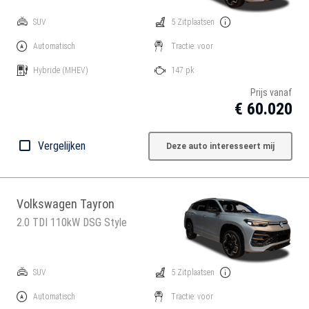
SUV
5 Zitplaatsen
Automatisch
Tractie: voor
Hybride
(MHEV)
147 pk
Prijs vanaf
€ 60.020
Vergelijken
Deze auto interesseert mij
Volkswagen Tayron
2.0 TDI 110kW DSG Style
SUV
5 Zitplaatsen
Automatisch
Tractie: voor