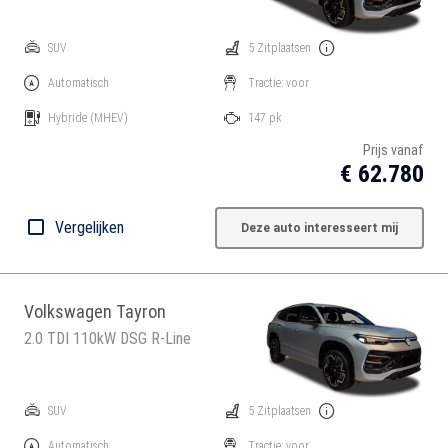
SUV
5 Zitplaatsen
Automatisch
Tractie: voor
Hybride
(MHEV)
147 pk
Prijs vanaf
€ 62.780
Vergelijken
Deze auto interesseert mij
Volkswagen Tayron
2.0 TDI 110kW DSG R-Line
SUV
5 Zitplaatsen
Automatisch
Tractie: voor