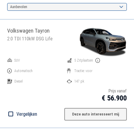
Aanbevolen
Volkswagen Tayron
2.0 TDI 110kW DSG Life
SUV
5 Zitplaatsen
Automatisch
Tractie: voor
Diesel
147 pk
Prijs vanaf
€ 56.900
Vergelijken
Deze auto interesseert mij