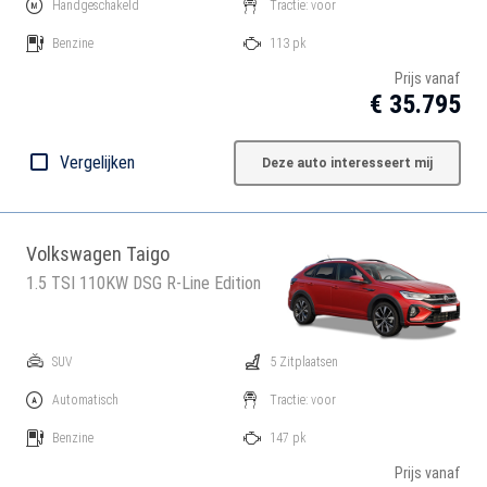
Handgeschakeld
Tractie: voor
Benzine
113 pk
Prijs vanaf
€ 35.795
Vergelijken
Deze auto interesseert mij
Volkswagen Taigo
1.5 TSI 110KW DSG R-Line Edition
SUV
5 Zitplaatsen
Automatisch
Tractie: voor
Benzine
147 pk
Prijs vanaf