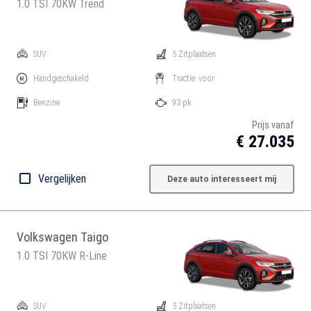
1.0 TSI 70KW Trend
SUV
5 Zitplaatsen
Handgeschakeld
Tractie: voor
Benzine
93 pk
Prijs vanaf
€ 27.035
Vergelijken
Deze auto interesseert mij
Volkswagen Taigo
1.0 TSI 70KW R-Line
SUV
5 Zitplaatsen