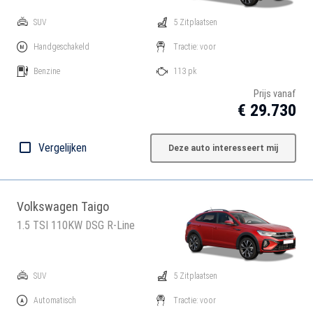
SUV
5 Zitplaatsen
Handgeschakeld
Tractie: voor
Benzine
113 pk
Prijs vanaf
€ 29.730
Vergelijken
Deze auto interesseert mij
Volkswagen Taigo
1.5 TSI 110KW DSG R-Line
SUV
5 Zitplaatsen
Automatisch
Tractie: voor