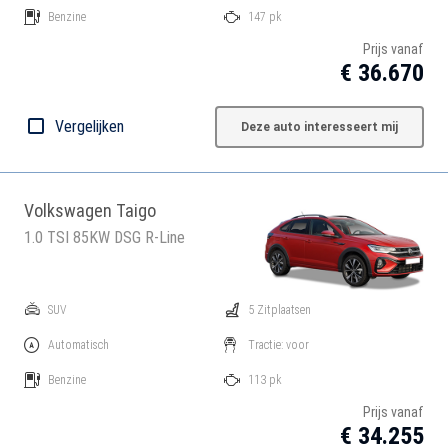
Benzine
147 pk
Prijs vanaf
€ 36.670
Vergelijken
Deze auto interesseert mij
Volkswagen Taigo
1.0 TSI 85KW DSG R-Line
SUV
5 Zitplaatsen
Automatisch
Tractie: voor
Benzine
113 pk
Prijs vanaf
€ 34.255