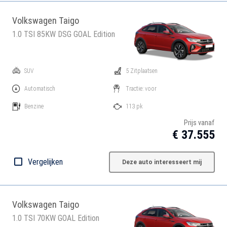
Volkswagen Taigo
1.0 TSI 85KW DSG GOAL Edition
SUV
5 Zitplaatsen
Automatisch
Tractie: voor
Benzine
113 pk
Prijs vanaf
€ 37.555
Vergelijken
Deze auto interesseert mij
Volkswagen Taigo
1.0 TSI 70KW GOAL Edition