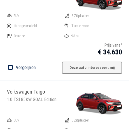
SUV
5 Zitplaatsen
Handgeschakeld
Tractie: voor
Benzine
93 pk
Prijs vanaf
€ 34.630
Vergelijken
Deze auto interesseert mij
Volkswagen Taigo
1.0 TSI 85KW GOAL Edition
SUV
5 Zitplaatsen