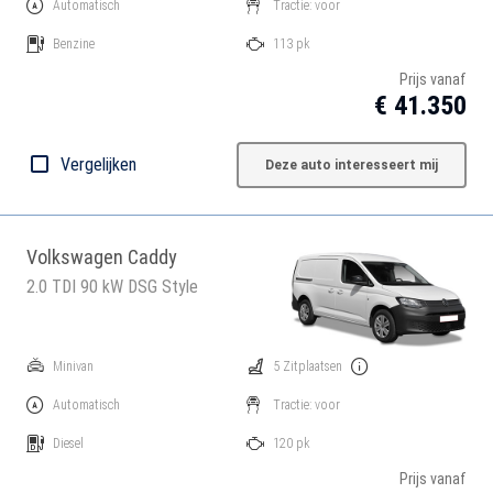
Automatisch
Tractie: voor
Benzine
113 pk
Prijs vanaf
€ 41.350
Vergelijken
Deze auto interesseert mij
Volkswagen Caddy
2.0 TDI 90 kW DSG Style
Minivan
5 Zitplaatsen
Automatisch
Tractie: voor
Diesel
120 pk
Prijs vanaf