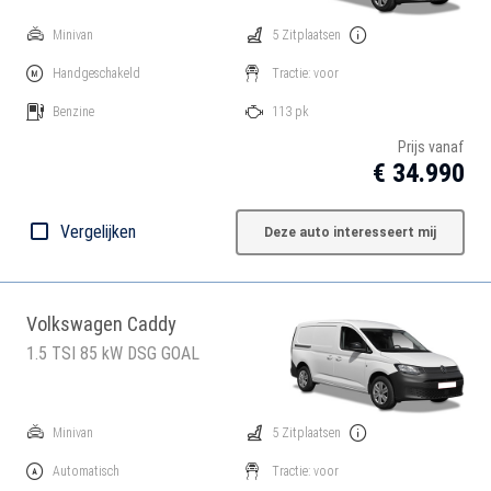
Minivan
5 Zitplaatsen
Handgeschakeld
Tractie: voor
Benzine
113 pk
Prijs vanaf
€ 34.990
Vergelijken
Deze auto interesseert mij
Volkswagen Caddy
1.5 TSI 85 kW DSG GOAL
Minivan
5 Zitplaatsen
Automatisch
Tractie: voor