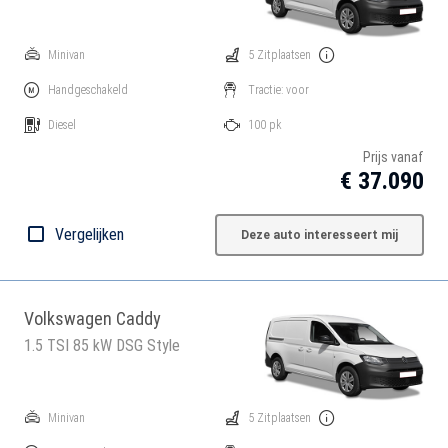
Minivan
5 Zitplaatsen
Handgeschakeld
Tractie: voor
Diesel
100 pk
Prijs vanaf
€ 37.090
Vergelijken
Deze auto interesseert mij
Volkswagen Caddy
1.5 TSI 85 kW DSG Style
Minivan
5 Zitplaatsen