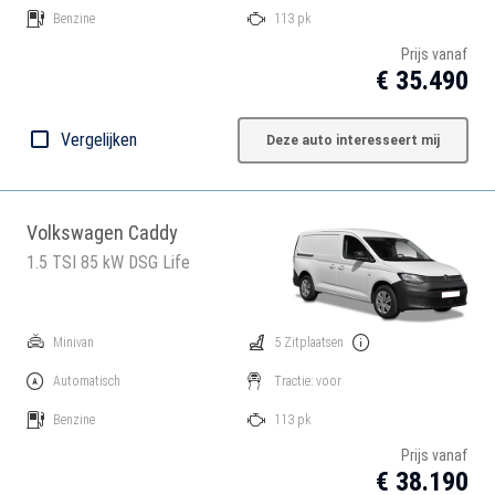
Benzine
113 pk
Prijs vanaf
€ 35.490
Vergelijken
Deze auto interesseert mij
Volkswagen Caddy
1.5 TSI 85 kW DSG Life
Minivan
5 Zitplaatsen
Automatisch
Tractie: voor
Benzine
113 pk
Prijs vanaf
€ 38.190