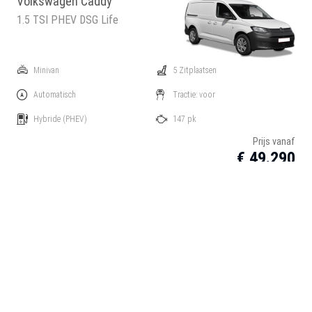
Volkswagen Caddy
1.5 TSI PHEV DSG Life
Minivan
5 Zitplaatsen
Automatisch
Tractie: voor
Hybride
(PHEV)
147 pk
Prijs vanaf
€ 49.290
Vergelijken
Deze auto interesseert mij
Volkswagen Caddy
1.5 TSI PHEV DSG Style