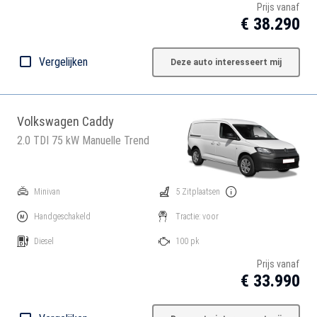
Prijs vanaf
€ 38.290
Vergelijken
Deze auto interesseert mij
Volkswagen Caddy
2.0 TDI 75 kW Manuelle Trend
Minivan
5 Zitplaatsen
Handgeschakeld
Tractie: voor
Diesel
100 pk
Prijs vanaf
€ 33.990