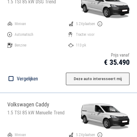
1.5 TSI 85 kW DSG Trend
Minivan
5 Zitplaatsen
Automatisch
Tractie: voor
Benzine
113 pk
Prijs vanaf
€ 35.490
Vergelijken
Deze auto interesseert mij
Volkswagen Caddy
1.5 TSI 85 kW Manuelle Trend
Minivan
5 Zitplaatsen