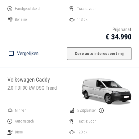
Handgeschakeld
Tractie: voor
Benzine
113 pk
Prijs vanaf
€ 34.990
Vergelijken
Deze auto interesseert mij
Volkswagen Caddy
2.0 TDI 90 kW DSG Trend
Minivan
5 Zitplaatsen
Automatisch
Tractie: voor
Diesel
120 pk