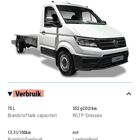
Verbruik
75 L
352 gCO2/km
Brandstoftank capaciteit
WLTP Emissies
13.3 l/100km
nvt
Brandstofverbruik
Laadsnelheid