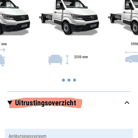
7 mm
599
2330 mm
Item
Uitrustingsoverzicht
1
of
3
Antibotsingssysteem