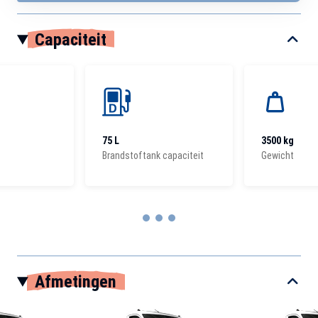
Capaciteit
75 L
3500 kg
Brandstoftank capaciteit
Gewicht
Item
1
Afmetingen
of
3