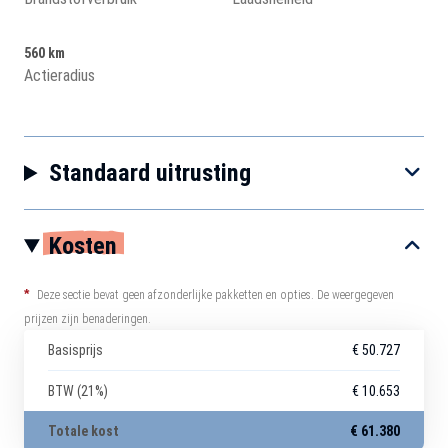
560 km
Actieradius
Standaard uitrusting
Kosten
*
Deze sectie bevat geen afzonderlijke pakketten en opties. De weergegeven
prijzen zijn benaderingen.
Basisprijs
€ 50.727
BTW (21%)
€ 10.653
Totale kost
€ 61.380