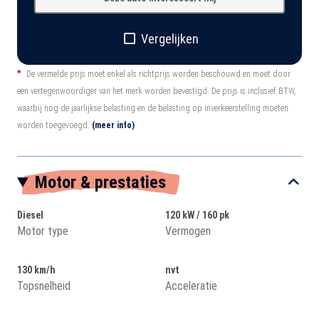
Vergelijken
*
De vermelde prijs moet enkel als richtprijs worden beschouwd en moet door
een vertegenwoordiger van het merk worden bevestigd. De prijs is inclusief BTW,
waarbij nog de jaarlijkse belasting en de belasting op inverkeerstelling moeten
worden toegevoegd.
(meer info)
Motor & prestaties
Diesel
120 kW / 160 pk
Motor type
Vermogen
130 km/h
nvt
Topsnelheid
Acceleratie