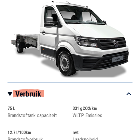
Verbruik
75 L
331 gCO2/km
Brandstoftank capaciteit
WLTP Emissies
12.7 l/100km
nvt
Brandstofverbruik
Laadsnelheid