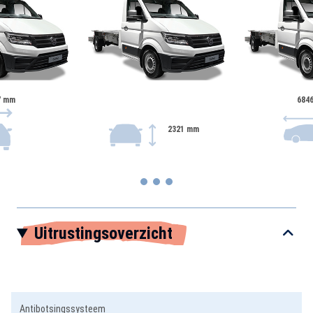
7 mm
684
2321 mm
Item
Uitrustingsoverzicht
1
of
3
Antibotsingssysteem