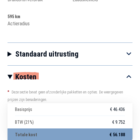
595 km
Actieradius
Standaard uitrusting
Kosten
*
Deze sectie bevat geen afzonderlijke pakketten en opties. De weergegeven
prijzen zijn benaderingen.
Basisprijs
€ 46.436
BTW (21%)
€ 9.752
Totale kost
€ 56.188