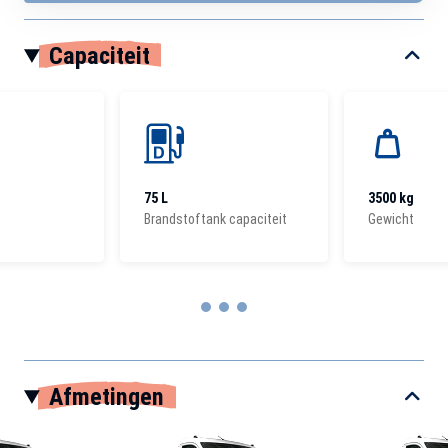
Capaciteit
75 L
3500 kg
Brandstoftank capaciteit
Gewicht
Item
1
Afmetingen
of
3