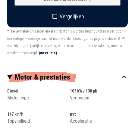
Vergelijken
*
De vermelde prijs moet enkel als richtprijs worden beschouwd en moet door
een vertegenwoordiger van het merk worden bevestigd. De prijs is inclusief BTW,
waarbij nog de jaarlijkse belasting en de belasting op inverkeerstelling moeten
worden toegevoegd.
(meer info)
Motor & prestaties
Diesel
103 kW / 138 pk
Motor type
Vermogen
147 km/h
nvt
Topsnelheid
Acceleratie