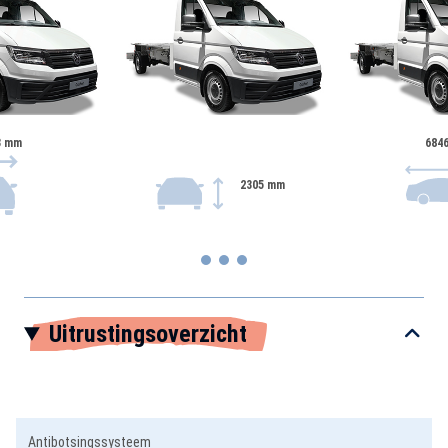
3 mm
684
2305 mm
Item
Uitrustingsoverzicht
1
of
3
Antibotsingssysteem