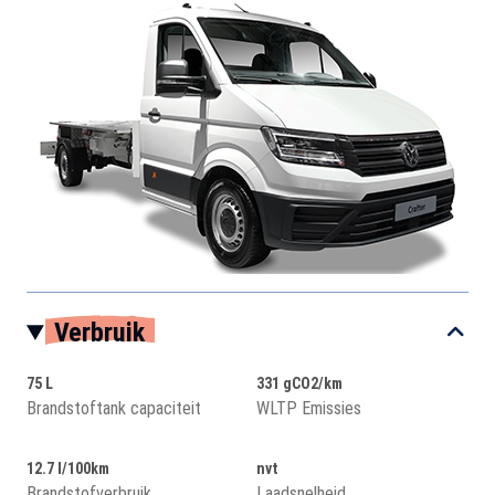
Verbruik
75 L
331 gCO2/km
Brandstoftank capaciteit
WLTP Emissies
12.7 l/100km
nvt
Brandstofverbruik
Laadsnelheid