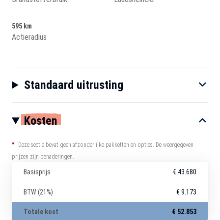
595 km
Actieradius
Standaard uitrusting
Kosten
*
Deze sectie bevat geen afzonderlijke pakketten en opties. De weergegeven
prijzen zijn benaderingen.
Basisprijs
€ 43.680
BTW (21%)
€ 9.173
Totale kost
€ 52.853