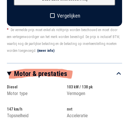
Vergelijken
*
De vermelde prijs moet enkel als richtprijs worden beschouwd en moet door
een vertegenwoordiger van het merk worden bevestigd. De prijs is inclusief BTW,
waarbij nog de jaarlijkse belasting en de belasting op inverkeerstelling moeten
worden toegevoegd.
(meer info)
Motor & prestaties
Diesel
103 kW / 138 pk
Motor type
Vermogen
147 km/h
nvt
Topsnelheid
Acceleratie