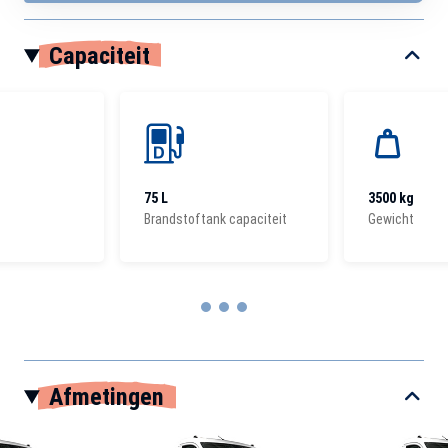
Capaciteit
75 L
3500 kg
Brandstoftank capaciteit
Gewicht
Item
1
Afmetingen
of
3