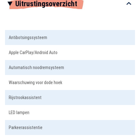
Uitrustingsoverzicht
1
of
5
Antibotsingssysteem
Apple CarPlay/Android Auto
Automatisch noodremsysteem
Waarschuwing voor dode hoek
Rijstrookassistent
LED lampen
Parkeerassistentie