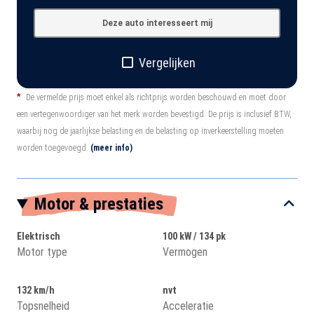
Deze auto interesseert mij
Vergelijken
*
De vermelde prijs moet enkel als richtprijs worden beschouwd en moet door
een vertegenwoordiger van het merk worden bevestigd. De prijs is inclusief BTW,
waarbij nog de jaarlijkse belasting en de belasting op inverkeerstelling moeten
worden toegevoegd.
(meer info)
Motor & prestaties
Elektrisch
100 kW / 134 pk
Motor type
Vermogen
132 km/h
nvt
Topsnelheid
Acceleratie