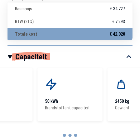
Basisprijs
€ 34.727
BTW (21%)
€ 7.293
Totale kost
€ 42.020
Capaciteit
50 kWh
2450 kg
Brandstoftank capaciteit
Gewicht