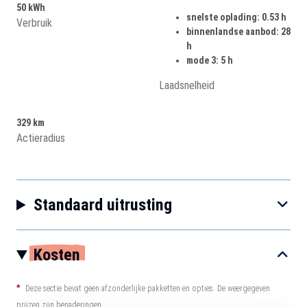
50 kWh
snelste oplading: 0.53 h
Verbruik
binnenlandse aanbod: 28
h
mode 3: 5 h
Laadsnelheid
329 km
Actieradius
Standaard uitrusting
Kosten
*
Deze sectie bevat geen afzonderlijke pakketten en opties. De weergegeven
prijzen zijn benaderingen.