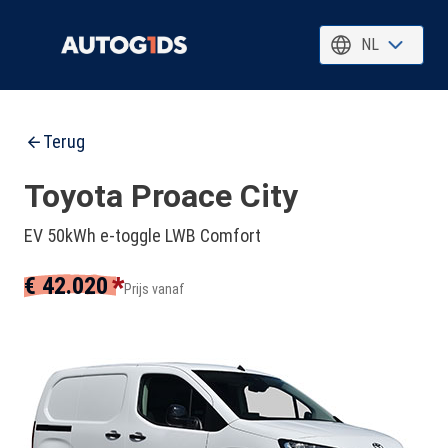
NL
Terug
Toyota Proace City
EV 50kWh e-toggle LWB Comfort
*
€ 42.020
Prijs vanaf