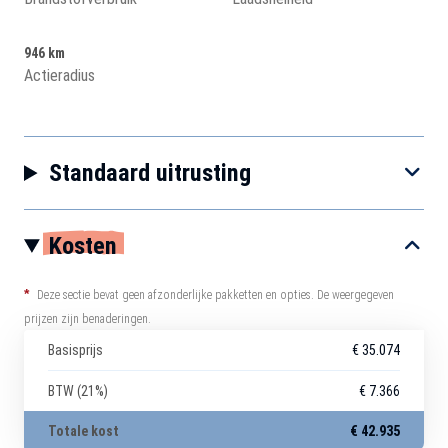
946 km
Actieradius
Standaard uitrusting
Kosten
*
Deze sectie bevat geen afzonderlijke pakketten en opties. De weergegeven
prijzen zijn benaderingen.
Basisprijs
€ 35.074
BTW (21%)
€ 7.366
Totale kost
€ 42.935