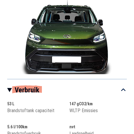
Verbruik
53 L
147 gCO2/km
Brandstoftank capaciteit
WLTP Emissies
5.6 l/100km
nvt
Brandstofverbruik
Laadsnelheid