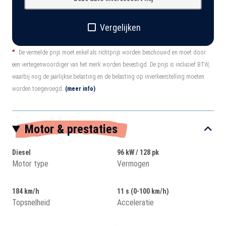
Vergelijken
*
De vermelde prijs moet enkel als richtprijs worden beschouwd en moet door
een vertegenwoordiger van het merk worden bevestigd. De prijs is inclusief BTW,
waarbij nog de jaarlijkse belasting en de belasting op inverkeerstelling moeten
worden toegevoegd.
(meer info)
Motor & prestaties
Diesel
96 kW / 128 pk
Motor type
Vermogen
184 km/h
11 s (0-100 km/h)
Topsnelheid
Acceleratie