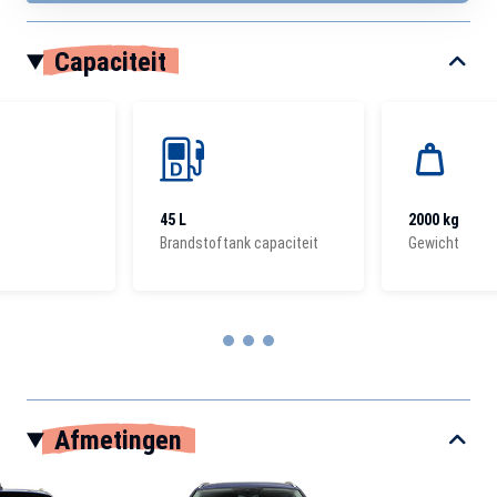
Capaciteit
45 L
2000 kg
Brandstoftank capaciteit
Gewicht
Item
1
Afmetingen
of
3