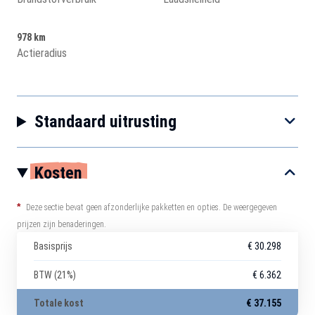
978 km
Actieradius
Standaard uitrusting
Kosten
*
Deze sectie bevat geen afzonderlijke pakketten en opties. De weergegeven
prijzen zijn benaderingen.
Basisprijs
€ 30.298
BTW (21%)
€ 6.362
Totale kost
€ 37.155