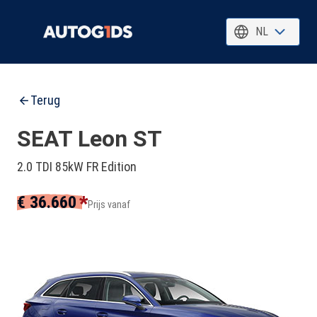
NL
Terug
SEAT Leon ST
2.0 TDI 85kW FR Edition
*
€ 36.660
Prijs vanaf