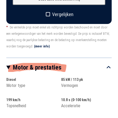
Vergelijken
*
De vermelde prijs moet enkel als richtprijs worden beschouwd en moet door
een vertegenwoordiger van het merk worden bevestigd. De prijs is inclusief BTW,
waarbij nog de jaarlijkse belasting en de belasting op inverkeerstelling moeten
worden toegevoegd.
(meer info)
Motor & prestaties
Diesel
85 kW / 113 pk
Motor type
Vermogen
199 km/h
10.8 s (0-100 km/h)
Topsnelheid
Acceleratie