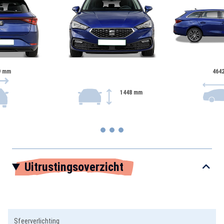
9 mm
464
1448 mm
Item
Uitrustingsoverzicht
1
of
3
Sfeerverlichting