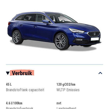
Verbruik
45 L
120 gCO2/km
Brandstoftank capaciteit
WLTP Emissies
4.6 l/100km
nvt
Brandstofverbruik
Laadsnelheid