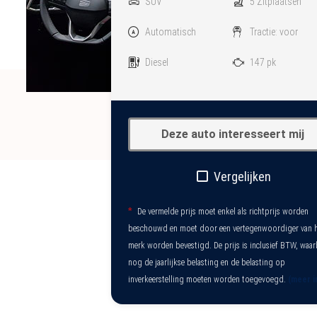
SUV
5 Zitplaatsen
Automatisch
Tractie: voor
Diesel
147 pk
Deze auto interesseert mij
Vergelijken
*
De vermelde prijs moet enkel als richtprijs worden
beschouwd en moet door een vertegenwoordiger van 
merk worden bevestigd. De prijs is inclusief BTW, waar
nog de jaarlijkse belasting en de belasting op
inverkeerstelling moeten worden toegevoegd.
(meer i