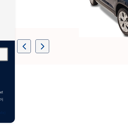
Item
1
of
5
het
bij
nfo)