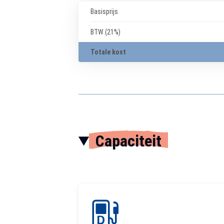
Basisprijs
BTW (21%)
Totale kost
Capaciteit