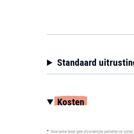
Standaard uitrustin
Kosten
*
Deze sectie bevat geen afzonderlijke pakketten en opties