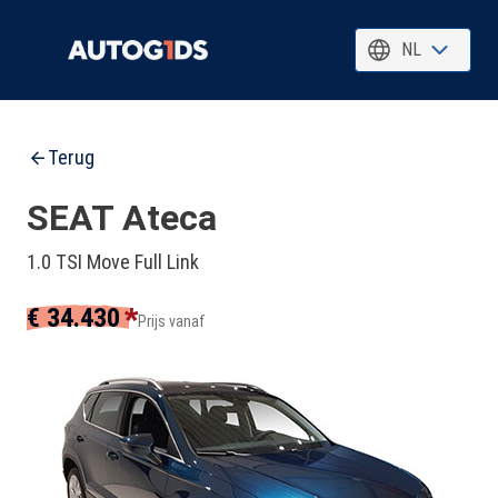
NL
Terug
SEAT Ateca
1.0 TSI Move Full Link
*
€ 34.430
Prijs vanaf