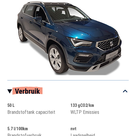
Verbruik
50 L
133 gCO2/km
Brandstoftank capaciteit
WLTP Emissies
5.7 l/100km
nvt
Brandstofverbruik
Laadsnelheid