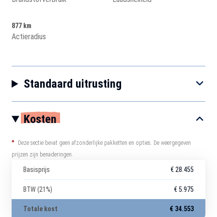
877 km
Actieradius
Standaard uitrusting
Kosten
*
Deze sectie bevat geen afzonderlijke pakketten en opties. De weergegeven
prijzen zijn benaderingen.
Basisprijs
€ 28.455
BTW (21%)
€ 5.975
Totale kost
€ 34.553