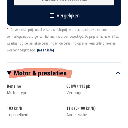
Vergelijken
*
De vermelde prijs moet enkel als richtprijs worden beschouwd en moet door
een vertegenwoordiger van het merk worden bevestigd. De prijs is inclusief BTW,
waarbij nog de jaarlijkse belasting en de belasting op inverkeerstelling moeten
worden toegevoegd.
(meer info)
Motor & prestaties
Benzine
85 kW / 113 pk
Motor type
Vermogen
183 km/h
11 s (0-100 km/h)
Topsnelheid
Acceleratie