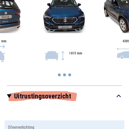
1 mm
438
1615 mm
Item
Uitrustingsoverzicht
1
of
3
Sfeerverlichting