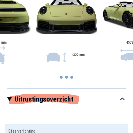
0 mm
457
1322 mm
Item
Uitrustingsoverzicht
1
of
3
Sfeerverlichting