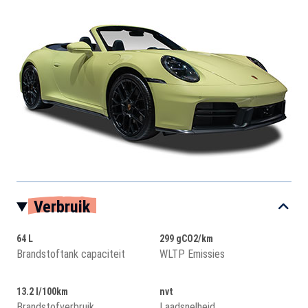
Verbruik
64 L
299 gCO2/km
Brandstoftank capaciteit
WLTP Emissies
13.2 l/100km
nvt
Brandstofverbruik
Laadsnelheid