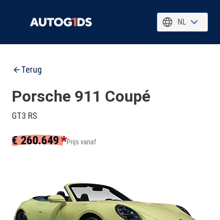
NL
Terug
Porsche 911 Coupé
GT3 RS
*
€ 260.649
Prijs vanaf