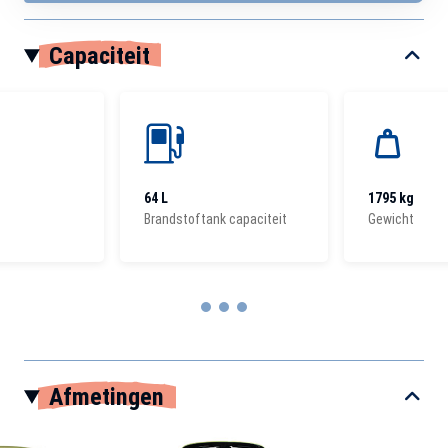
Capaciteit
64 L
1795 kg
Brandstoftank capaciteit
Gewicht
Item
1
Afmetingen
of
3