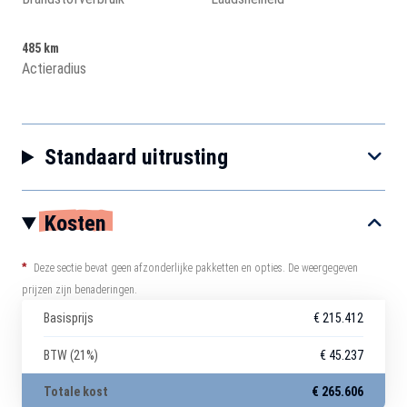
485 km
Actieradius
Standaard uitrusting
Kosten
*
Deze sectie bevat geen afzonderlijke pakketten en opties. De weergegeven
prijzen zijn benaderingen.
Basisprijs
€ 215.412
BTW (21%)
€ 45.237
Totale kost
€ 265.606