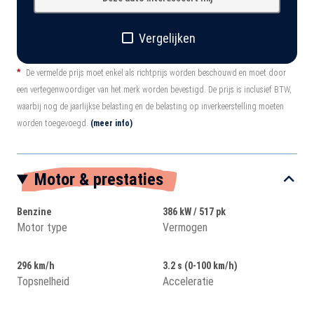
Vergelijken
*
De vermelde prijs moet enkel als richtprijs worden beschouwd en moet door
een vertegenwoordiger van het merk worden bevestigd. De prijs is inclusief BTW,
waarbij nog de jaarlijkse belasting en de belasting op inverkeerstelling moeten
worden toegevoegd.
(meer info)
Motor & prestaties
Benzine
386 kW / 517 pk
Motor type
Vermogen
296 km/h
3.2 s (0-100 km/h)
Topsnelheid
Acceleratie