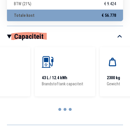
BTW (21%)
€ 9.424
Totale kost
€ 56.778
Capaciteit
43 L / 12.4 kWh
2300 kg
Brandstoftank capaciteit
Gewicht
Item