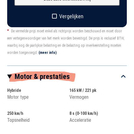
Vergelijken
*
De vermelde prijs moet enkel als richtprijs worden beschouwd en moet door
een vertegenwoordiger van het merk worden bevestigd. De prijs is inclusief BTW,
waarbij nog de jaarlijkse belasting en de belasting op inverkeerstelling moeten
worden toegevoegd.
(meer info)
Motor & prestaties
Hybride
165 kW / 221 pk
Motor type
Vermogen
250 km/h
8 s (0-100 km/h)
Topsnelheid
Acceleratie