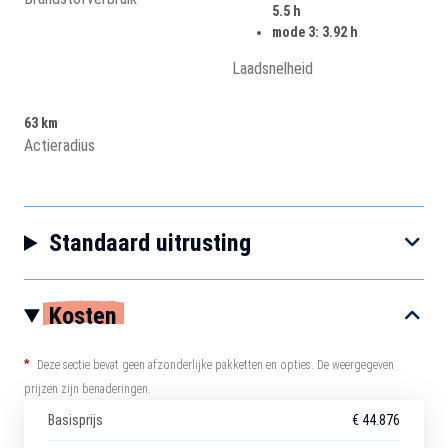
5.5 h
mode 3: 3.92 h
Laadsnelheid
63 km
Actieradius
Standaard uitrusting
Kosten
*
Deze sectie bevat geen afzonderlijke pakketten en opties. De weergegeven
prijzen zijn benaderingen.
Basisprijs
€ 44.876