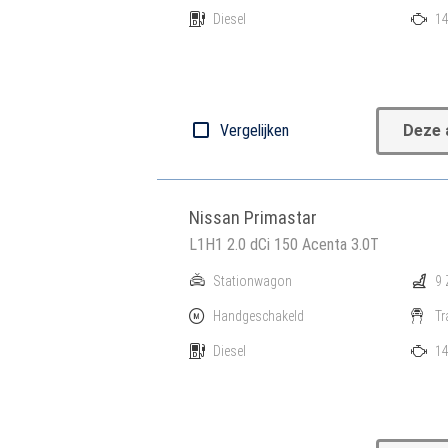
Diesel
14
Vergelijken
Deze 
Nissan Primastar
L1H1 2.0 dCi 150 Acenta 3.0T
Stationwagon
9 
Handgeschakeld
Tr
Diesel
14