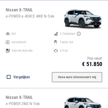
Nissan X-TRAIL
e-POWER e-4ORCE 4WD N-Trek
SUV
5 Zitplaatsen
Automatisch
Tractie: 4x4
Hybride
(hybride)
210 pk
Prijs vanaf
€ 51.850
Vergelijken
Deze auto interesseert mij
Nissan X-TRAIL
e-POWER 2WD N-Trek