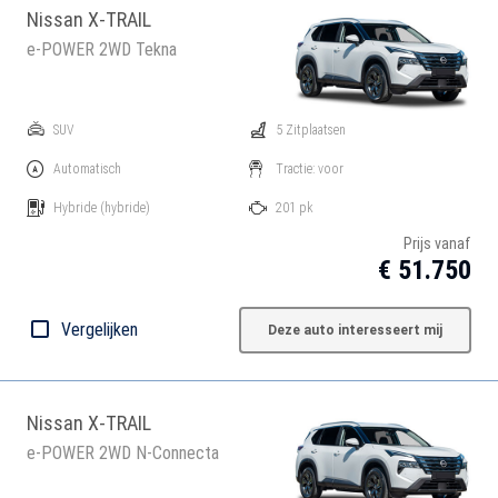
Nissan X-TRAIL
e-POWER 2WD Tekna
SUV
5 Zitplaatsen
Automatisch
Tractie: voor
Hybride
(hybride)
201 pk
Prijs vanaf
€ 51.750
Vergelijken
Deze auto interesseert mij
Nissan X-TRAIL
e-POWER 2WD N-Connecta