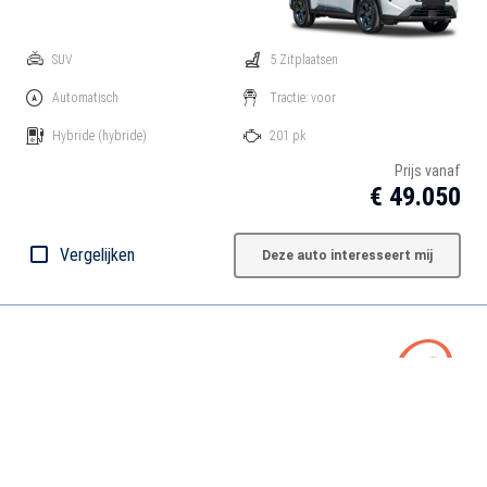
SUV
5 Zitplaatsen
Automatisch
Tractie: voor
Hybride
(hybride)
201 pk
Prijs vanaf
€ 49.050
Vergelijken
Deze auto interesseert mij
Laten we auto's vergelijken
Zoek op merk