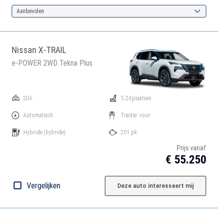
Aanbevolen
Nissan X-TRAIL
e-POWER 2WD Tekna Plus
SUV
5 Zitplaatsen
Automatisch
Tractie: voor
Hybride
(hybride)
201 pk
Prijs vanaf
€ 55.250
Vergelijken
Deze auto interesseert mij