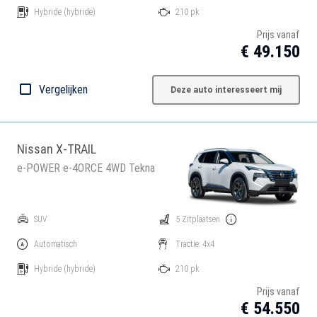
Hybride
(hybride)
210 pk
Prijs vanaf
€ 49.150
Vergelijken
Deze auto interesseert mij
Nissan X-TRAIL
e-POWER e-4ORCE 4WD Tekna
SUV
5 Zitplaatsen
Automatisch
Tractie: 4x4
Hybride
(hybride)
210 pk
Prijs vanaf
€ 54.550