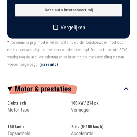
Deze auto interesseert mij
Vergelijken
*
De vermelde prijs moet enkel als richtprijs worden beschouwd en moet door
een vertegenwoordiger van het merk worden bevestigd. De prijs is inclusief BTW,
waarbij nog de jaarlijkse belasting en de belasting op inverkeerstelling moeten
worden toegevoegd.
(meer info)
Motor & prestaties
Elektrisch
160 kW / 214 pk
Motor type
Vermogen
160 km/h
7.5 s (0-100 km/h)
Topsnelheid
Acceleratie