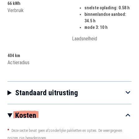
66 kWh
snelste oplading: 0.58 h
Verbruik
binnenlandse aanbod:
34.5 h
mode 3: 10 h
Laadsnelheid
404 km
Actieradius
Standaard uitrusting
Kosten
*
Deze sectie bevat geen afzonderlijke pakketten en opties. De weergegeven
prijzen zijn benaderingen.