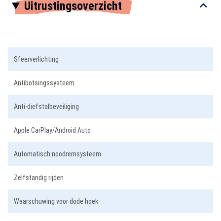
Uitrustingsoverzicht
1
of
3
Sfeerverlichting
Antibotsingssysteem
Anti-diefstalbeveiliging
Apple CarPlay/Android Auto
Automatisch noodremsysteem
Zelfstandig rijden
Waarschuwing voor dode hoek