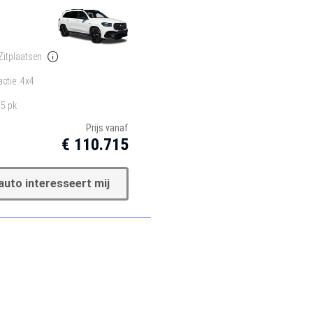
Zitplaatsen
actie: 4x4
5 pk
Prijs vanaf
€ 110.715
auto interesseert mij