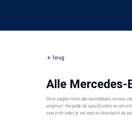
Terug
Alle Mercedes-
Deze pagina toont alle beschikbare versies v
uitgerust. Vergelijk de specificaties en uitrust
overzicht helpt je om snel en doordacht de ju