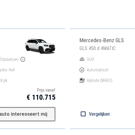
Mercedes-Benz GLS
GLS 450 d 4MATIC
Zitplaatsen
SUV
actie: 4x4
Automatisch
8 pk
Hybride
(MHEV)
Prijs vanaf
€ 110.715
auto interesseert mij
Vergelijken