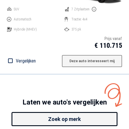
SUV
7 Zitplaatsen
Automatisch
Tractie: 4x4
Hybride
(MHEV)
375 pk
Prijs vanaf
€ 110.715
Vergelijken
Deze auto interesseert mij
Laten we auto's vergelijken
Zoek op merk