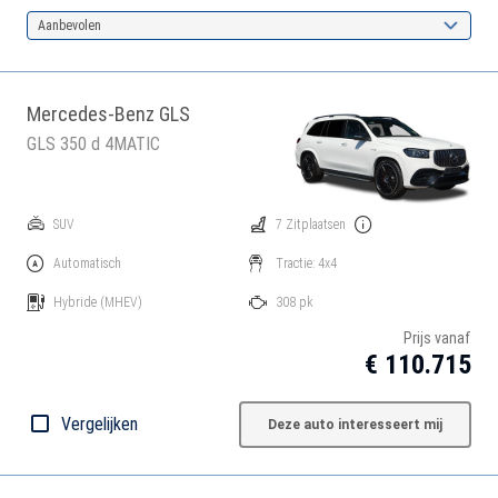
Aanbevolen
Mercedes-Benz GLS
GLS 350 d 4MATIC
SUV
7 Zitplaatsen
Automatisch
Tractie: 4x4
Hybride
(MHEV)
308 pk
Prijs vanaf
€ 110.715
Vergelijken
Deze auto interesseert mij