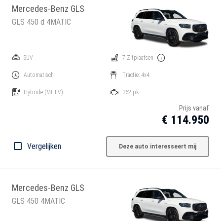
Mercedes-Benz GLS
GLS 450 d 4MATIC
SUV
7 Zitplaatsen
Automatisch
Tractie: 4x4
Hybride
(MHEV)
362 pk
Prijs vanaf
€ 114.950
Vergelijken
Deze auto interesseert mij
Mercedes-Benz GLS
GLS 450 4MATIC