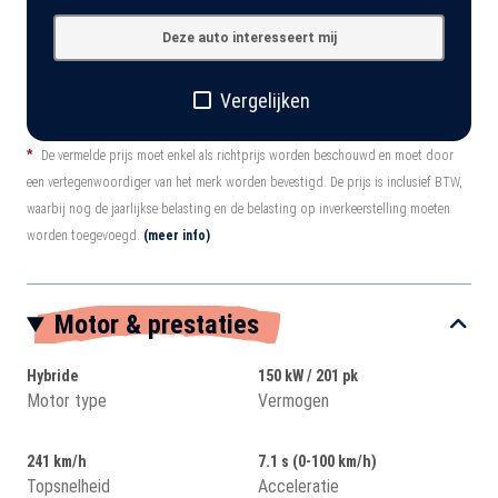
Deze auto interesseert mij
Vergelijken
*
De vermelde prijs moet enkel als richtprijs worden beschouwd en moet door
een vertegenwoordiger van het merk worden bevestigd. De prijs is inclusief BTW,
waarbij nog de jaarlijkse belasting en de belasting op inverkeerstelling moeten
worden toegevoegd.
(meer info)
Motor & prestaties
Hybride
150 kW / 201 pk
Motor type
Vermogen
241 km/h
7.1 s (0-100 km/h)
Topsnelheid
Acceleratie