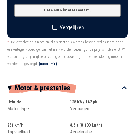
Deze auto interesseert mij
Vergelijken
*
De vermelde prijs moet enkel als richtprijs worden beschouwd en moet door
een vertegenwoordiger van het merk worden bevestigd. De prijs is inclusief BTW,
waarbij nog de jaarlijkse belasting en de belasting op inverkeerstelling moeten
worden toegevoegd.
(meer info)
Motor & prestaties
Hybride
125 kW / 167 pk
Motor type
Vermogen
231 km/h
8.6 s (0-100 km/h)
Topsnelheid
Acceleratie