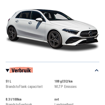
Verbruik
51 L
188 gCO2/km
Brandstoftank capaciteit
WLTP Emissies
8.3 l/100km
nvt
Brandstofverbruik
Laadsnelheid