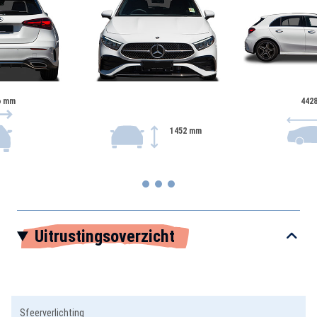
6 mm
442
1452 mm
Item
Uitrustingsoverzicht
1
of
3
Sfeerverlichting