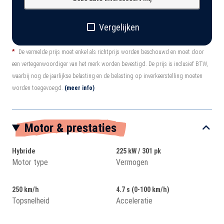
Vergelijken
*
De vermelde prijs moet enkel als richtprijs worden beschouwd en moet door
een vertegenwoordiger van het merk worden bevestigd. De prijs is inclusief BTW,
waarbij nog de jaarlijkse belasting en de belasting op inverkeerstelling moeten
worden toegevoegd.
(meer info)
Motor & prestaties
Hybride
225 kW / 301 pk
Motor type
Vermogen
250 km/h
4.7 s (0-100 km/h)
Topsnelheid
Acceleratie