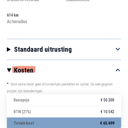
614 km
Actieradius
Standaard uitrusting
Kosten
*
Deze sectie bevat geen afzonderlijke pakketten en opties. De weergegeven
prijzen zijn benaderingen.
Basisprijs
€ 50.200
BTW (21%)
€ 10.542
Totale kost
€ 65.699