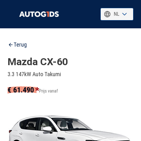
NL
Terug
Mazda CX-60
3.3 147kW Auto Takumi
*
€ 61.490
Prijs vanaf