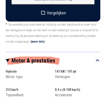
Vergelijken
*
De vermelde prijs moet enkel als richtprijs worden beschouwd en moet door
een vertegenwoordiger van het merk worden bevestigd. De prijs is inclusief BTW,
waarbij nog de jaarlijkse belasting en de belasting op inverkeerstelling moeten
worden toegevoegd.
(meer info)
Motor & prestaties
Hybride
147 kW / 197 pk
Motor type
Vermogen
212 km/h
8.4 s (0-100 km/h)
Topsnelheid
Acceleratie