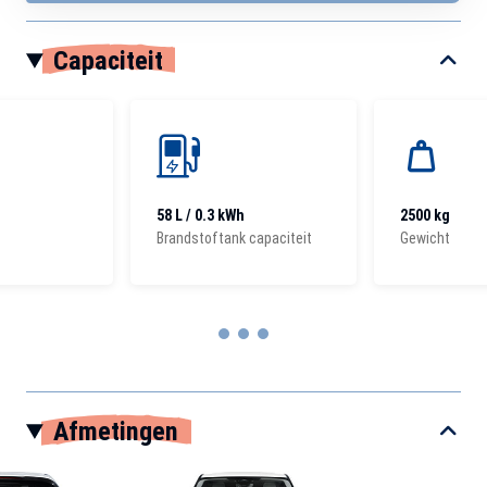
Capaciteit
58 L / 0.3 kWh
2500 kg
Brandstoftank capaciteit
Gewicht
Item
1
Afmetingen
of
3