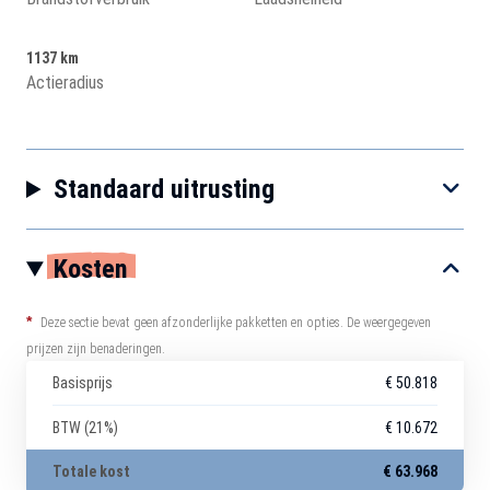
1137 km
Actieradius
Standaard uitrusting
Kosten
*
Deze sectie bevat geen afzonderlijke pakketten en opties. De weergegeven
prijzen zijn benaderingen.
Basisprijs
€ 50.818
BTW (21%)
€ 10.672
Totale kost
€ 63.968