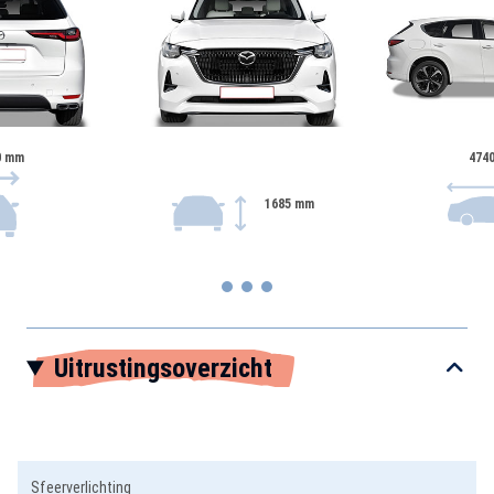
0 mm
474
1685 mm
Item
Uitrustingsoverzicht
1
of
3
Sfeerverlichting