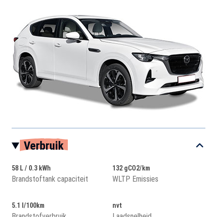
Verbruik
58 L / 0.3 kWh
132 gCO2/km
Brandstoftank capaciteit
WLTP Emissies
5.1 l/100km
nvt
Brandstofverbruik
Laadsnelheid