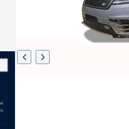
Item
1
of
4
het
bij
nfo)