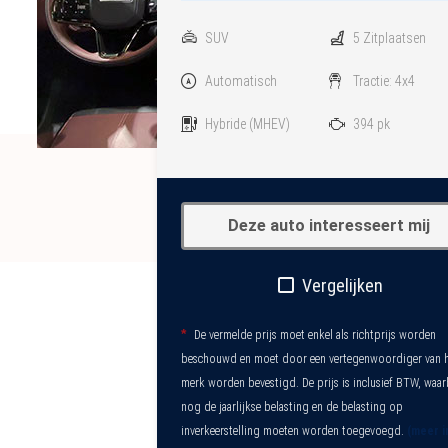
SUV
5 Zitplaatsen
Automatisch
Tractie: 4x4
Hybride
(MHEV)
394 pk
Deze auto interesseert mij
Vergelijken
*
De vermelde prijs moet enkel als richtprijs worden
beschouwd en moet door een vertegenwoordiger van 
merk worden bevestigd. De prijs is inclusief BTW, waar
nog de jaarlijkse belasting en de belasting op
inverkeerstelling moeten worden toegevoegd.
(meer i