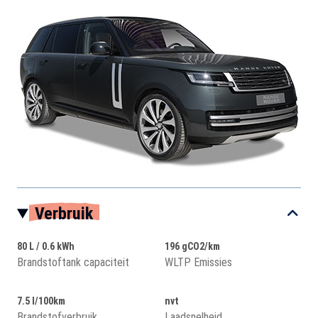
Verbruik
80 L / 0.6 kWh
196 gCO2/km
Brandstoftank capaciteit
WLTP Emissies
7.5 l/100km
nvt
Brandstofverbruik
Laadsnelheid