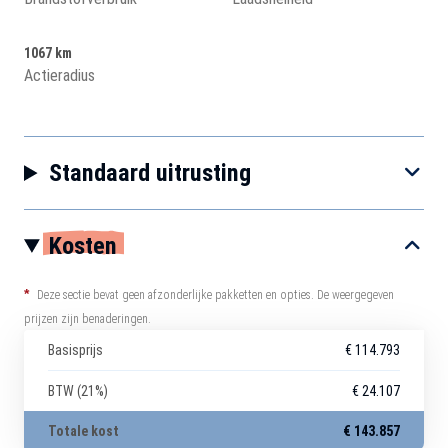
1067 km
Actieradius
Standaard uitrusting
Kosten
*
Deze sectie bevat geen afzonderlijke pakketten en opties. De weergegeven
prijzen zijn benaderingen.
Basisprijs
€ 114.793
BTW (21%)
€ 24.107
Totale kost
€ 143.857