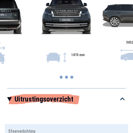
-
505
1870 mm
Item
Uitrustingsoverzicht
1
of
3
Sfeerverlichting