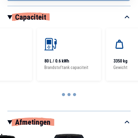
Capaciteit
80 L / 0.6 kWh
3350 kg
Brandstoftank capaciteit
Gewicht
Item
1
Afmetingen
of
3