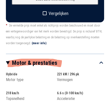
Vergelijken
*
De vermelde prijs moet enkel als richtprijs worden beschouwd en moet door
een vertegenwoordiger van het merk worden bevestigd. De prijs is inclusief BTW,
waarbij nog de jaarlijkse belasting en de belasting op inverkeerstelling moeten
worden toegevoegd.
(meer info)
Motor & prestaties
Hybride
221 kW / 296 pk
Motor type
Vermogen
218 km/h
6.6 s (0-100 km/h)
Topsnelheid
Acceleratie