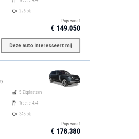
296 pk
Prijs vanaf
€ 149.050
Deze auto interesseert mij
hy
5 Zitplaatsen
Tractie: 4x4
345 pk
Prijs vanaf
€ 178.380