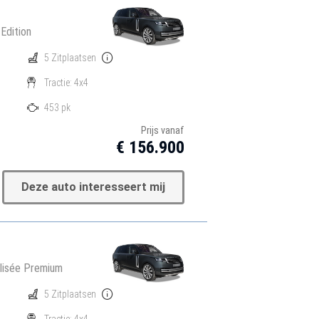
dition
5 Zitplaatsen
Tractie: 4x4
453 pk
Prijs vanaf
€ 156.900
Deze auto interesseert mij
lisée Premium
5 Zitplaatsen
Tractie: 4x4