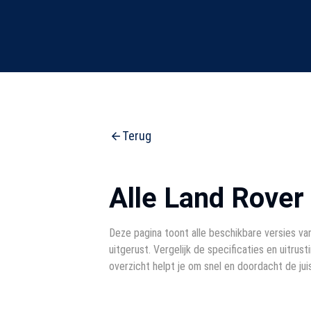
Terug
Alle Land Rover
Deze pagina toont alle beschikbare versies va
uitgerust. Vergelijk de specificaties en uitrust
overzicht helpt je om snel en doordacht de ju