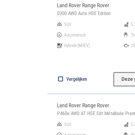
Land Rover Range Rover
D300 AWD Auto HSE Edition
SUV
5 
Automatisch
Tr
Hybride
(MHEV)
29
Vergelijken
Deze 
Land Rover Range Rover
P460e AWD AT HSE Edt Métallisée Pre
SUV
5 
Automatisch
Tr