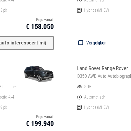
3 pk
Hybride
(MHEV)
Prijs vanaf
€ 158.050
auto interesseert mij
Vergelijken
Land Rover Range Rover
D350 AWD Auto Autobiograp
Zitplaatsen
SUV
actie: 4x4
Automatisch
9 pk
Hybride
(MHEV)
Prijs vanaf
€ 199.940