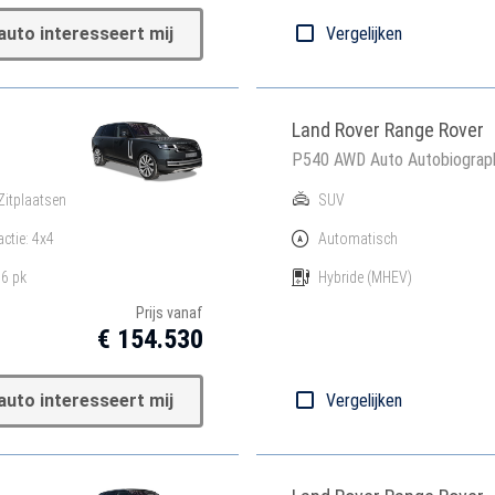
auto interesseert mij
Vergelijken
Land Rover Range Rover
P540 AWD Auto Autobiograp
Zitplaatsen
SUV
actie: 4x4
Automatisch
6 pk
Hybride
(MHEV)
Prijs vanaf
€ 154.530
auto interesseert mij
Vergelijken