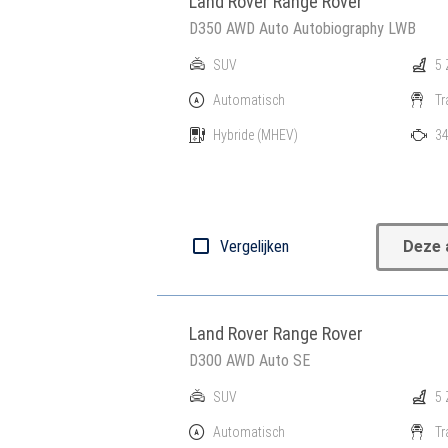
Land Rover Range Rover
D350 AWD Auto Autobiography LWB
SUV
5 
Automatisch
Tr
Hybride
(MHEV)
34
Vergelijken
Deze 
Land Rover Range Rover
D300 AWD Auto SE
SUV
5 
Automatisch
Tr