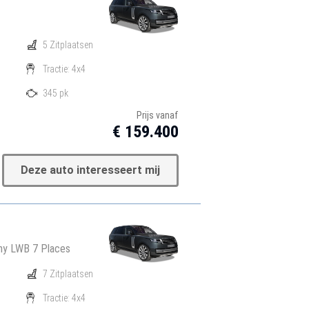
5 Zitplaatsen
Tractie: 4x4
345 pk
Prijs vanaf
€ 159.400
Deze auto interesseert mij
hy LWB 7 Places
7 Zitplaatsen
Tractie: 4x4