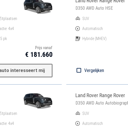
Land Rover Range Rover
D350 AWD Auto HSE
Zitplaatsen
SUV
actie: 4x4
Automatisch
5 pk
Hybride
(MHEV)
Prijs vanaf
€ 181.660
auto interesseert mij
Vergelijken
Land Rover Range Rover
D350 AWD Auto Autobiograp
Zitplaatsen
SUV
actie: 4x4
Automatisch