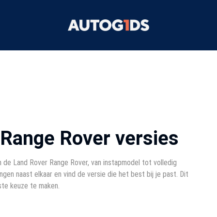
 Range Rover versies
n de Land Rover Range Rover, van instapmodel tot volledig
ingen naast elkaar en vind de versie die het best bij je past. Dit
iste keuze te maken.