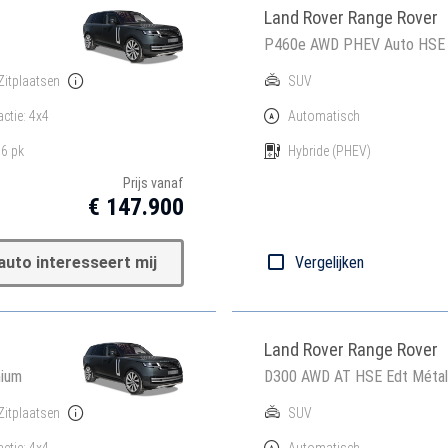
Land Rover Range Rover
P460e AWD PHEV Auto HSE E
Zitplaatsen
SUV
actie: 4x4
Automatisch
6 pk
Hybride
(PHEV)
Prijs vanaf
€ 147.900
auto interesseert mij
Vergelijken
Land Rover Range Rover
mium
D300 AWD AT HSE Edt Métal
Zitplaatsen
SUV
actie: 4x4
Automatisch