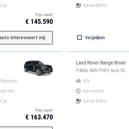
6 pk
Hybride
(MHEV)
Prijs vanaf
€ 145.590
auto interesseert mij
Vergelijken
Land Rover Range Rover
P460e AWD PHEV Auto SE
Zitplaatsen
SUV
actie: 4x4
Automatisch
5 pk
Hybride
(PHEV)
Prijs vanaf
€ 163.470