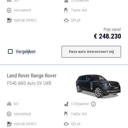
SUV
5 Zitplaatsen
Automatisch
Tractie: 4x4
Hybride
(MHEV)
529 pk
Prijs vanaf
€ 248.230
Vergelijken
Deze auto interesseert mij
Land Rover Range Rover
P540 AWD Auto SV LWB
SUV
5 Zitplaatsen
Automatisch
Tractie: 4x4
Hybride
(MHEV)
529 pk