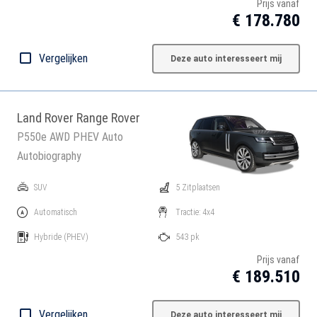
Prijs vanaf
€ 178.780
Vergelijken
Deze auto interesseert mij
Land Rover Range Rover
P550e AWD PHEV Auto
Autobiography
SUV
5 Zitplaatsen
Automatisch
Tractie: 4x4
Hybride
(PHEV)
543 pk
Prijs vanaf
€ 189.510
Vergelijken
Deze auto interesseert mij