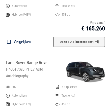
Automatisch
Tractie: 4x4
Hybride
(PHEV)
453 pk
Prijs vanaf
€ 165.260
Vergelijken
Deze auto interesseert mij
Land Rover Range Rover
P460e AWD PHEV Auto
Autobiography
SUV
5 Zitplaatsen
Automatisch
Tractie: 4x4
Hybride
(PHEV)
453 pk