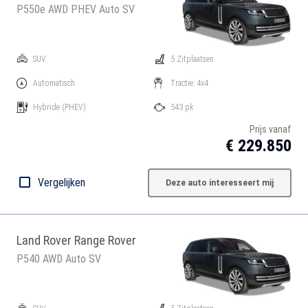
P550e AWD PHEV Auto SV
SUV
5 Zitplaatsen
Automatisch
Tractie: 4x4
Hybride
(PHEV)
543 pk
Prijs vanaf
€ 229.850
Vergelijken
Deze auto interesseert mij
Land Rover Range Rover
P540 AWD Auto SV