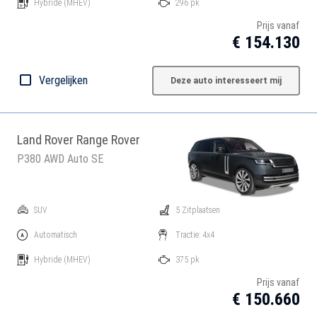
Hybride
(MHEV)
296 pk
Prijs vanaf
€ 154.130
Vergelijken
Deze auto interesseert mij
Land Rover Range Rover
P380 AWD Auto SE
SUV
5 Zitplaatsen
Automatisch
Tractie: 4x4
Hybride
(MHEV)
375 pk
Prijs vanaf
€ 150.660