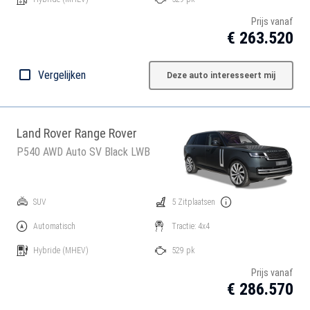
Prijs vanaf
€ 263.520
Vergelijken
Deze auto interesseert mij
Land Rover Range Rover
P540 AWD Auto SV Black LWB
SUV
5 Zitplaatsen
Automatisch
Tractie: 4x4
Hybride
(MHEV)
529 pk
Prijs vanaf
€ 286.570