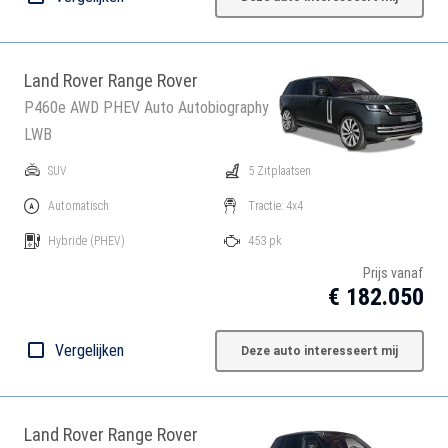
Land Rover Range Rover
P460e AWD PHEV Auto Autobiography
LWB
SUV
5 Zitplaatsen
Automatisch
Tractie: 4x4
Hybride
(PHEV)
453 pk
Prijs vanaf
€ 182.050
Vergelijken
Deze auto interesseert mij
Land Rover Range Rover