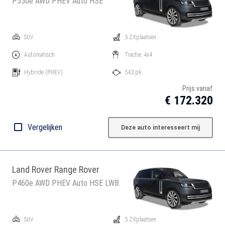
P550e AWD PHEV Auto HSE
SUV
5 Zitplaatsen
Automatisch
Tractie: 4x4
Hybride
(PHEV)
543 pk
Prijs vanaf
€ 172.320
Vergelijken
Deze auto interesseert mij
Land Rover Range Rover
P460e AWD PHEV Auto HSE LWB
SUV
5 Zitplaatsen