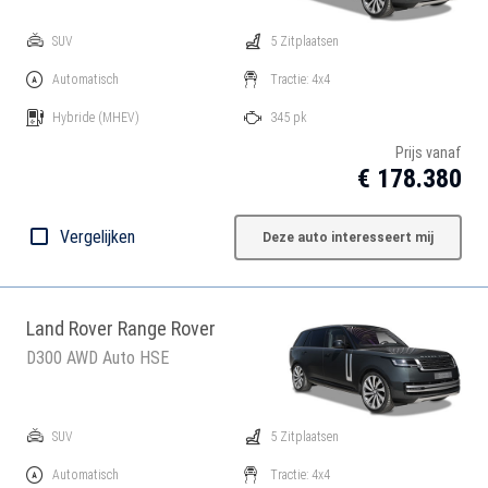
SUV
5 Zitplaatsen
Automatisch
Tractie: 4x4
Hybride
(MHEV)
345 pk
Prijs vanaf
€ 178.380
Vergelijken
Deze auto interesseert mij
Land Rover Range Rover
D300 AWD Auto HSE
SUV
5 Zitplaatsen
Automatisch
Tractie: 4x4