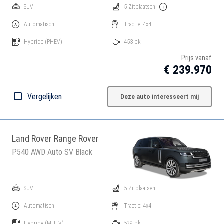
SUV
5 Zitplaatsen
Automatisch
Tractie: 4x4
Hybride
(PHEV)
453 pk
Prijs vanaf
€ 239.970
Vergelijken
Deze auto interesseert mij
Land Rover Range Rover
P540 AWD Auto SV Black
SUV
5 Zitplaatsen
Automatisch
Tractie: 4x4
Hybride
(MHEV)
529 pk