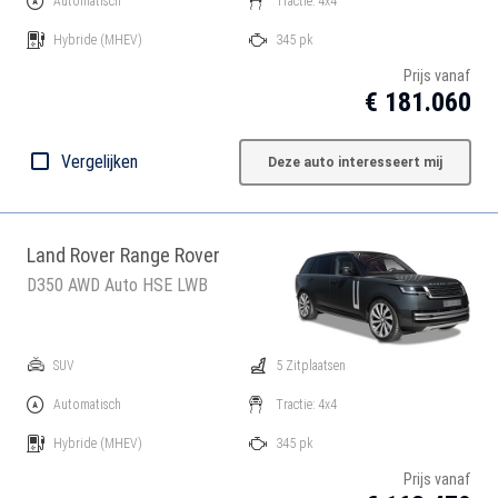
Automatisch
Tractie: 4x4
Hybride
(MHEV)
345 pk
Prijs vanaf
€ 181.060
Vergelijken
Deze auto interesseert mij
Land Rover Range Rover
D350 AWD Auto HSE LWB
SUV
5 Zitplaatsen
Automatisch
Tractie: 4x4
Hybride
(MHEV)
345 pk
Prijs vanaf