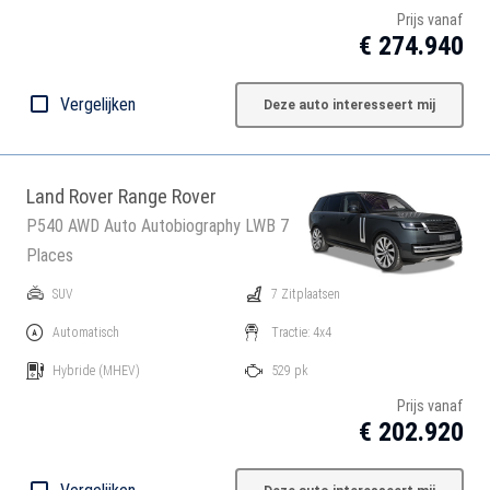
Prijs vanaf
€ 274.940
Vergelijken
Deze auto interesseert mij
Land Rover Range Rover
P540 AWD Auto Autobiography LWB 7
Places
SUV
7 Zitplaatsen
Automatisch
Tractie: 4x4
Hybride
(MHEV)
529 pk
Prijs vanaf
€ 202.920