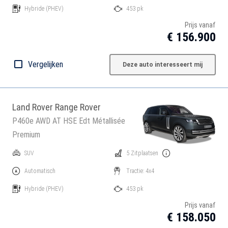
Hybride
(PHEV)
453 pk
Prijs vanaf
€ 156.900
Vergelijken
Deze auto interesseert mij
Land Rover Range Rover
P460e AWD AT HSE Edt Métallisée
Premium
SUV
5 Zitplaatsen
Automatisch
Tractie: 4x4
Hybride
(PHEV)
453 pk
Prijs vanaf
€ 158.050