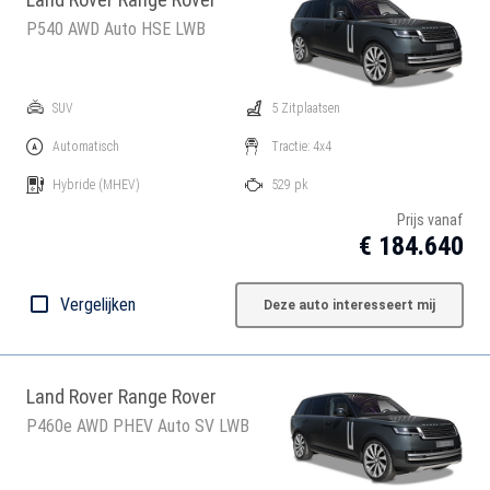
P540 AWD Auto HSE LWB
SUV
5 Zitplaatsen
Automatisch
Tractie: 4x4
Hybride
(MHEV)
529 pk
Prijs vanaf
€ 184.640
Vergelijken
Deze auto interesseert mij
Land Rover Range Rover
P460e AWD PHEV Auto SV LWB