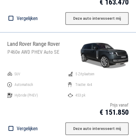
€ 163.470
Vergelijken
Deze auto interesseert mij
Land Rover Range Rover
P460e AWD PHEV Auto SE
SUV
5 Zitplaatsen
Automatisch
Tractie: 4x4
Hybride
(PHEV)
453 pk
Prijs vanaf
€ 151.850
Vergelijken
Deze auto interesseert mij