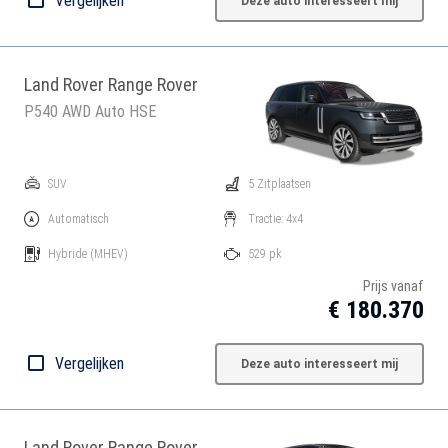
Vergelijken
Deze auto interesseert mij
Land Rover Range Rover
P540 AWD Auto HSE
SUV
5 Zitplaatsen
Automatisch
Tractie: 4x4
Hybride
(MHEV)
529 pk
Prijs vanaf
€ 180.370
Vergelijken
Deze auto interesseert mij
Land Rover Range Rover