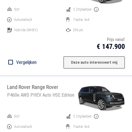
SUV
5 Zitplaatsen
Automatisch
Tractie: 4x4
Hybride
(MHEV)
296 pk
Prijs vanaf
€ 147.900
Vergelijken
Deze auto interesseert mij
Land Rover Range Rover
P460e AWD PHEV Auto HSE Edition
SUV
5 Zitplaatsen
Automatisch
Tractie: 4x4