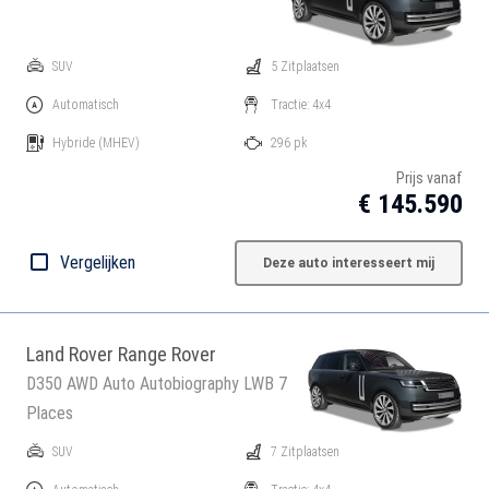
SUV
5 Zitplaatsen
Automatisch
Tractie: 4x4
Hybride
(MHEV)
296 pk
Prijs vanaf
€ 145.590
Vergelijken
Deze auto interesseert mij
Land Rover Range Rover
D350 AWD Auto Autobiography LWB 7
Places
SUV
7 Zitplaatsen