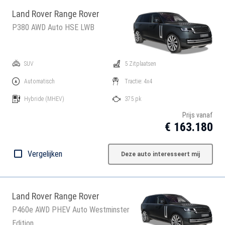
Land Rover Range Rover
P380 AWD Auto HSE LWB
SUV
5 Zitplaatsen
Automatisch
Tractie: 4x4
Hybride
(MHEV)
375 pk
Prijs vanaf
€ 163.180
Vergelijken
Deze auto interesseert mij
Land Rover Range Rover
P460e AWD PHEV Auto Westminster
Edition