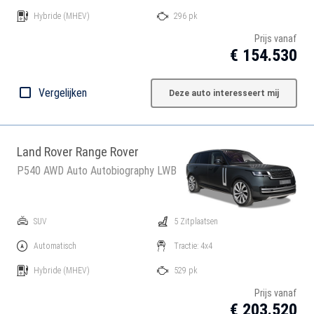
Hybride
(MHEV)
296 pk
Prijs vanaf
€ 154.530
Vergelijken
Deze auto interesseert mij
Land Rover Range Rover
P540 AWD Auto Autobiography LWB
SUV
5 Zitplaatsen
Automatisch
Tractie: 4x4
Hybride
(MHEV)
529 pk
Prijs vanaf
€ 203.520