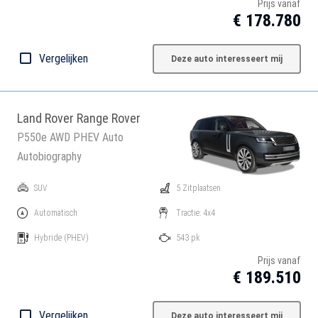
Prijs vanaf
€ 178.780
Vergelijken
Deze auto interesseert mij
Land Rover Range Rover
P550e AWD PHEV Auto
Autobiography
SUV
5 Zitplaatsen
Automatisch
Tractie: 4x4
Hybride
(PHEV)
543 pk
Prijs vanaf
€ 189.510
Vergelijken
Deze auto interesseert mij