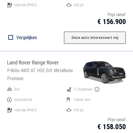
Hybride
(PHEV)
453 pk
Prijs vanaf
€ 156.900
Vergelijken
Deze auto interesseert mij
Land Rover Range Rover
P460e AWD AT HSE Edt Métallisée
Premium
SUV
5 Zitplaatsen
Automatisch
Tractie: 4x4
Hybride
(PHEV)
453 pk
Prijs vanaf
€ 158.050