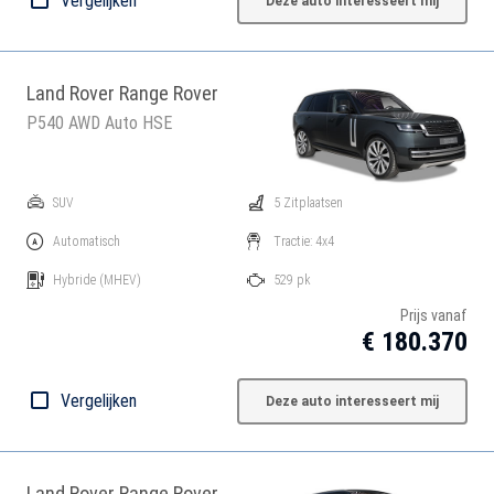
Vergelijken
Deze auto interesseert mij
Land Rover Range Rover
P540 AWD Auto HSE
SUV
5 Zitplaatsen
Automatisch
Tractie: 4x4
Hybride
(MHEV)
529 pk
Prijs vanaf
€ 180.370
Vergelijken
Deze auto interesseert mij
Land Rover Range Rover