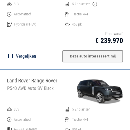
SUV
5 Zitplaatsen
Automatisch
Tractie: 4x4
Hybride
(PHEV)
453 pk
Prijs vanaf
€ 239.970
Vergelijken
Deze auto interesseert mij
Land Rover Range Rover
P540 AWD Auto SV Black
SUV
5 Zitplaatsen
Automatisch
Tractie: 4x4
Hybride
(MHEV)
529 pk