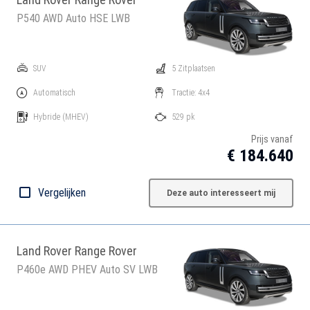
P540 AWD Auto HSE LWB
SUV
5 Zitplaatsen
Automatisch
Tractie: 4x4
Hybride
(MHEV)
529 pk
Prijs vanaf
€ 184.640
Vergelijken
Deze auto interesseert mij
Land Rover Range Rover
P460e AWD PHEV Auto SV LWB