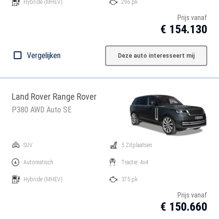
Hybride
(MHEV)
296 pk
Prijs vanaf
€ 154.130
Vergelijken
Deze auto interesseert mij
Land Rover Range Rover
P380 AWD Auto SE
SUV
5 Zitplaatsen
Automatisch
Tractie: 4x4
Hybride
(MHEV)
375 pk
Prijs vanaf
€ 150.660