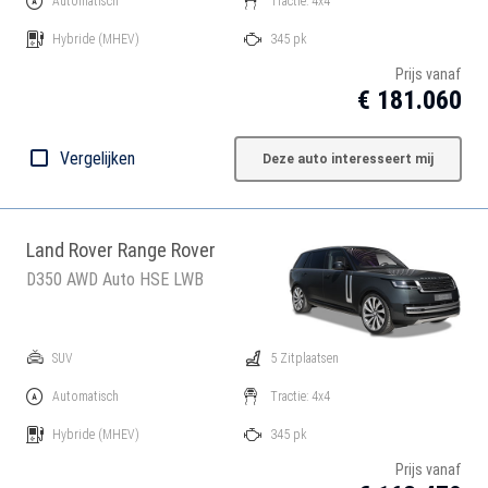
Automatisch
Tractie: 4x4
Hybride
(MHEV)
345 pk
Prijs vanaf
€ 181.060
Vergelijken
Deze auto interesseert mij
Land Rover Range Rover
D350 AWD Auto HSE LWB
SUV
5 Zitplaatsen
Automatisch
Tractie: 4x4
Hybride
(MHEV)
345 pk
Prijs vanaf