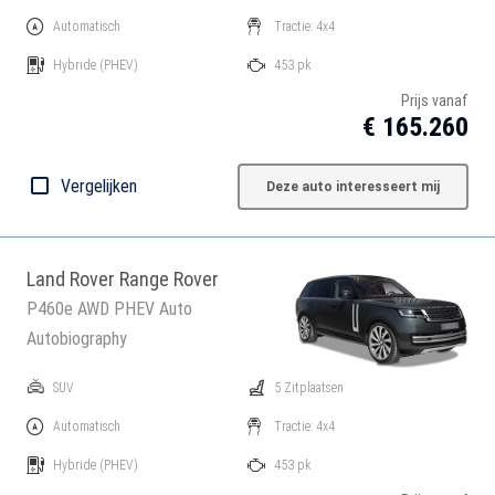
Automatisch
Tractie: 4x4
Hybride
(PHEV)
453 pk
Prijs vanaf
€ 165.260
Vergelijken
Deze auto interesseert mij
Land Rover Range Rover
P460e AWD PHEV Auto
Autobiography
SUV
5 Zitplaatsen
Automatisch
Tractie: 4x4
Hybride
(PHEV)
453 pk