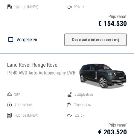
Hybride
(MHEV)
296 pk
Prijs vanaf
€ 154.530
Vergelijken
Deze auto interesseert mij
Land Rover Range Rover
P540 AWD Auto Autobiography LWB
SUV
5 Zitplaatsen
Automatisch
Tractie: 4x4
Hybride
(MHEV)
529 pk
Prijs vanaf
€ 203.520