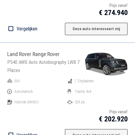
Prijs vanaf
€ 274.940
Vergelijken
Deze auto interesseert mij
Land Rover Range Rover
P540 AWD Auto Autobiography LWB 7
Places
SUV
7 Zitplaatsen
Automatisch
Tractie: 4x4
Hybride
(MHEV)
529 pk
Prijs vanaf
€ 202.920