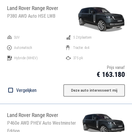
Land Rover Range Rover
P380 AWD Auto HSE LWB
SUV
5 Zitplaatsen
Automatisch
Tractie: 4x4
Hybride
(MHEV)
375 pk
Prijs vanaf
€ 163.180
Vergelijken
Deze auto interesseert mij
Land Rover Range Rover
P460e AWD PHEV Auto Westminster
Edition