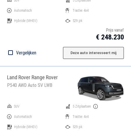
SUV
5 Zitplaatsen
Automatisch
Tractie: 4x4
Hybride
(MHEV)
529 pk
Prijs vanaf
€ 248.230
Vergelijken
Deze auto interesseert mij
Land Rover Range Rover
P540 AWD Auto SV LWB
SUV
5 Zitplaatsen
Automatisch
Tractie: 4x4
Hybride
(MHEV)
529 pk