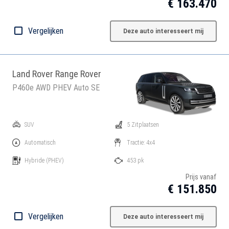
€ 163.470
Vergelijken
Deze auto interesseert mij
Land Rover Range Rover
P460e AWD PHEV Auto SE
SUV
5 Zitplaatsen
Automatisch
Tractie: 4x4
Hybride
(PHEV)
453 pk
Prijs vanaf
€ 151.850
Vergelijken
Deze auto interesseert mij