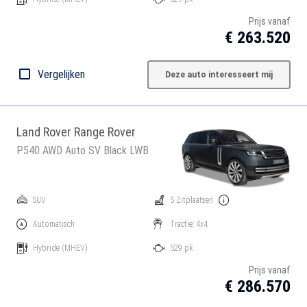
Prijs vanaf
€ 263.520
Vergelijken
Deze auto interesseert mij
Land Rover Range Rover
P540 AWD Auto SV Black LWB
SUV
5 Zitplaatsen
Automatisch
Tractie: 4x4
Hybride
(MHEV)
529 pk
Prijs vanaf
€ 286.570