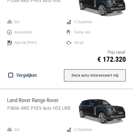
P550e AWD PHEV Auto HSE
SUV
5 Zitplaatsen
Automatisch
Tractie: 4x4
Hybride
(PHEV)
543 pk
Prijs vanaf
€ 172.320
Vergelijken
Deze auto interesseert mij
Land Rover Range Rover
P460e AWD PHEV Auto HSE LWB
SUV
5 Zitplaatsen