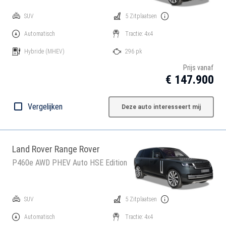
SUV
5 Zitplaatsen
Automatisch
Tractie: 4x4
Hybride
(MHEV)
296 pk
Prijs vanaf
€ 147.900
Vergelijken
Deze auto interesseert mij
Land Rover Range Rover
P460e AWD PHEV Auto HSE Edition
SUV
5 Zitplaatsen
Automatisch
Tractie: 4x4