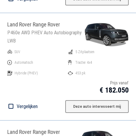
Land Rover Range Rover
P460e AWD PHEV Auto Autobiography
LWB
SUV
5 Zitplaatsen
Automatisch
Tractie: 4x4
Hybride
(PHEV)
453 pk
Prijs vanaf
€ 182.050
Vergelijken
Deze auto interesseert mij
Land Rover Range Rover