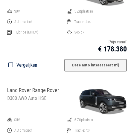
SUV
5 Zitplaatsen
Automatisch
Tractie: 4x4
Hybride
(MHEV)
345 pk
Prijs vanaf
€ 178.380
Vergelijken
Deze auto interesseert mij
Land Rover Range Rover
D300 AWD Auto HSE
SUV
5 Zitplaatsen
Automatisch
Tractie: 4x4