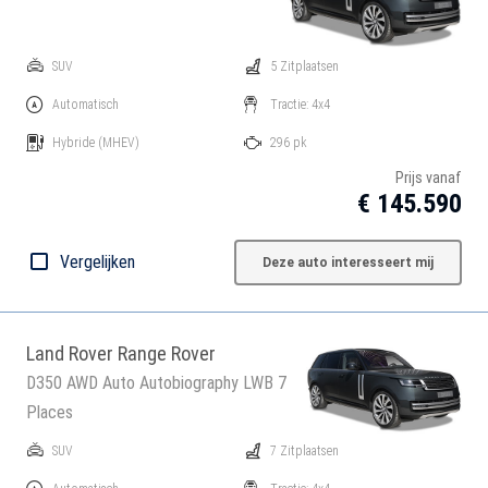
SUV
5 Zitplaatsen
Automatisch
Tractie: 4x4
Hybride
(MHEV)
296 pk
Prijs vanaf
€ 145.590
Vergelijken
Deze auto interesseert mij
Land Rover Range Rover
D350 AWD Auto Autobiography LWB 7
Places
SUV
7 Zitplaatsen