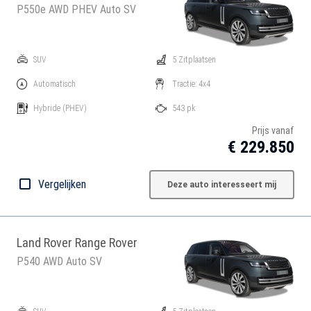
P550e AWD PHEV Auto SV
SUV
5 Zitplaatsen
Automatisch
Tractie: 4x4
Hybride
(PHEV)
543 pk
Prijs vanaf
€ 229.850
Vergelijken
Deze auto interesseert mij
Land Rover Range Rover
P540 AWD Auto SV