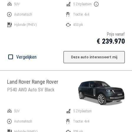
SUV
5 Zitplaatsen
Automatisch
Tractie: 4x4
Hybride
(PHEV)
453 pk
Prijs vanaf
€ 239.970
Vergelijken
Deze auto interesseert mij
Land Rover Range Rover
P540 AWD Auto SV Black
SUV
5 Zitplaatsen
Automatisch
Tractie: 4x4
Hybride
(MHEV)
529 pk