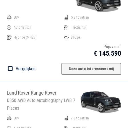
SUV
5 Zitplaatsen
Automatisch
Tractie: 4x4
Hybride
(MHEV)
296 pk
Prijs vanaf
€ 145.590
Vergelijken
Deze auto interesseert mij
Land Rover Range Rover
D350 AWD Auto Autobiography LWB 7
Places
SUV
7 Zitplaatsen