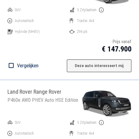
SUV
5 Zitplaatsen
Automatisch
Tractie: 4x4
Hybride
(MHEV)
296 pk
Prijs vanaf
€ 147.900
Vergelijken
Deze auto interesseert mij
Land Rover Range Rover
P460e AWD PHEV Auto HSE Edition
SUV
5 Zitplaatsen
Automatisch
Tractie: 4x4