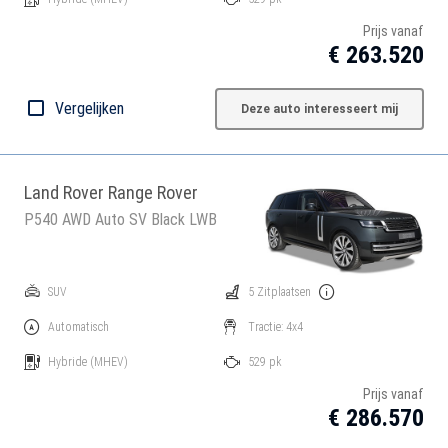
Prijs vanaf
€ 263.520
Vergelijken
Deze auto interesseert mij
Land Rover Range Rover
P540 AWD Auto SV Black LWB
SUV
5 Zitplaatsen
Automatisch
Tractie: 4x4
Hybride
(MHEV)
529 pk
Prijs vanaf
€ 286.570