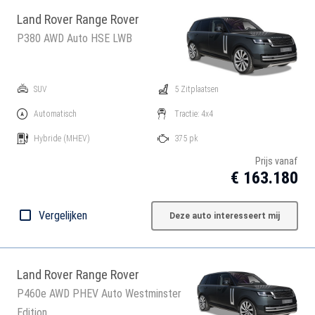
Land Rover Range Rover
P380 AWD Auto HSE LWB
SUV
5 Zitplaatsen
Automatisch
Tractie: 4x4
Hybride
(MHEV)
375 pk
Prijs vanaf
€ 163.180
Vergelijken
Deze auto interesseert mij
Land Rover Range Rover
P460e AWD PHEV Auto Westminster
Edition