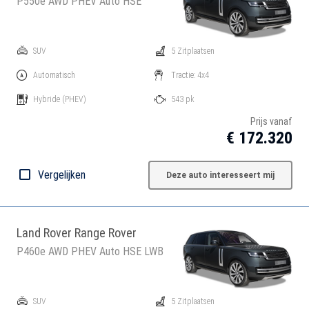
P550e AWD PHEV Auto HSE
SUV
5 Zitplaatsen
Automatisch
Tractie: 4x4
Hybride
(PHEV)
543 pk
Prijs vanaf
€ 172.320
Vergelijken
Deze auto interesseert mij
Land Rover Range Rover
P460e AWD PHEV Auto HSE LWB
SUV
5 Zitplaatsen