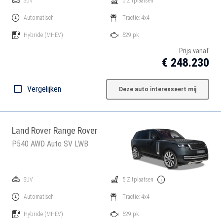
SUV
5 Zitplaatsen
Automatisch
Tractie: 4x4
Hybride
(MHEV)
529 pk
Prijs vanaf
€ 248.230
Vergelijken
Deze auto interesseert mij
Land Rover Range Rover
P540 AWD Auto SV LWB
SUV
5 Zitplaatsen
Automatisch
Tractie: 4x4
Hybride
(MHEV)
529 pk