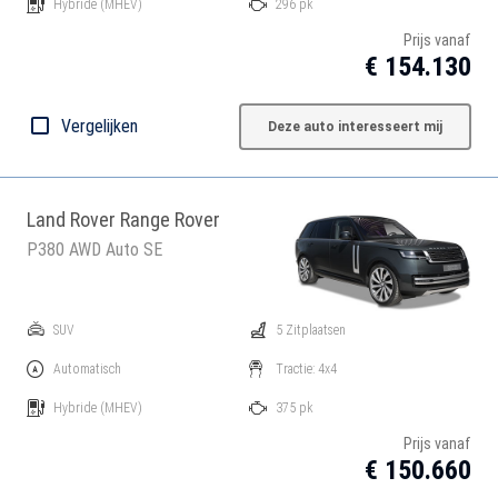
Hybride
(MHEV)
296 pk
Prijs vanaf
€ 154.130
Vergelijken
Deze auto interesseert mij
Land Rover Range Rover
P380 AWD Auto SE
SUV
5 Zitplaatsen
Automatisch
Tractie: 4x4
Hybride
(MHEV)
375 pk
Prijs vanaf
€ 150.660