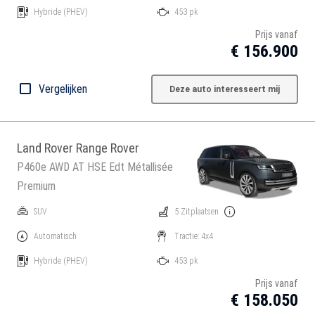
Hybride
(PHEV)
453 pk
Prijs vanaf
€ 156.900
Vergelijken
Deze auto interesseert mij
Land Rover Range Rover
P460e AWD AT HSE Edt Métallisée
Premium
SUV
5 Zitplaatsen
Automatisch
Tractie: 4x4
Hybride
(PHEV)
453 pk
Prijs vanaf
€ 158.050