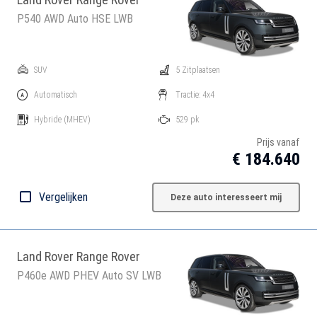
P540 AWD Auto HSE LWB
SUV
5 Zitplaatsen
Automatisch
Tractie: 4x4
Hybride
(MHEV)
529 pk
Prijs vanaf
€ 184.640
Vergelijken
Deze auto interesseert mij
Land Rover Range Rover
P460e AWD PHEV Auto SV LWB