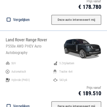
Prijs vanaf
€ 178.780
Vergelijken
Deze auto interesseert mij
Land Rover Range Rover
P550e AWD PHEV Auto
Autobiography
SUV
5 Zitplaatsen
Automatisch
Tractie: 4x4
Hybride
(PHEV)
543 pk
Prijs vanaf
€ 189.510
Vergelijken
Deze auto interesseert mij