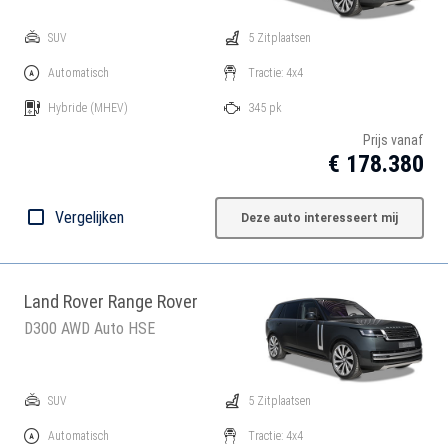
SUV
5 Zitplaatsen
Automatisch
Tractie: 4x4
Hybride
(MHEV)
345 pk
Prijs vanaf
€ 178.380
Vergelijken
Deze auto interesseert mij
Land Rover Range Rover
D300 AWD Auto HSE
SUV
5 Zitplaatsen
Automatisch
Tractie: 4x4