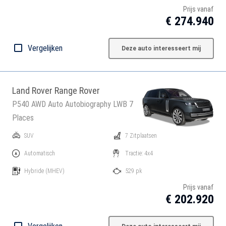
Prijs vanaf
€ 274.940
Vergelijken
Deze auto interesseert mij
Land Rover Range Rover
P540 AWD Auto Autobiography LWB 7
Places
SUV
7 Zitplaatsen
Automatisch
Tractie: 4x4
Hybride
(MHEV)
529 pk
Prijs vanaf
€ 202.920