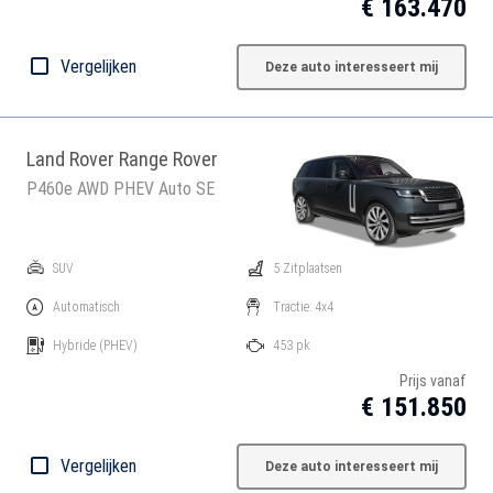
€ 163.470
Vergelijken
Deze auto interesseert mij
Land Rover Range Rover
P460e AWD PHEV Auto SE
SUV
5 Zitplaatsen
Automatisch
Tractie: 4x4
Hybride
(PHEV)
453 pk
Prijs vanaf
€ 151.850
Vergelijken
Deze auto interesseert mij