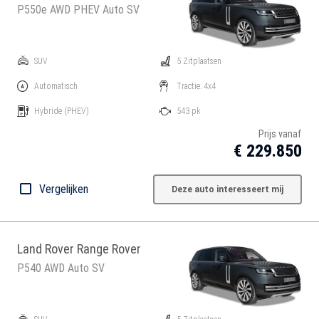
P550e AWD PHEV Auto SV
SUV
5 Zitplaatsen
Automatisch
Tractie: 4x4
Hybride
(PHEV)
543 pk
Prijs vanaf
€ 229.850
Vergelijken
Deze auto interesseert mij
Land Rover Range Rover
P540 AWD Auto SV