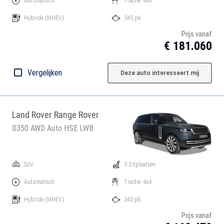
Automatisch
Tractie: 4x4
Hybride
(MHEV)
345 pk
Prijs vanaf
€ 181.060
Vergelijken
Deze auto interesseert mij
Land Rover Range Rover
D350 AWD Auto HSE LWB
SUV
5 Zitplaatsen
Automatisch
Tractie: 4x4
Hybride
(MHEV)
345 pk
Prijs vanaf