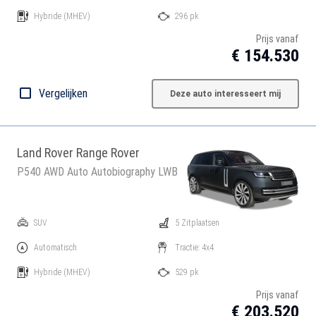
Hybride
(MHEV)
296 pk
Prijs vanaf
€ 154.530
Vergelijken
Deze auto interesseert mij
Land Rover Range Rover
P540 AWD Auto Autobiography LWB
SUV
5 Zitplaatsen
Automatisch
Tractie: 4x4
Hybride
(MHEV)
529 pk
Prijs vanaf
€ 203.520