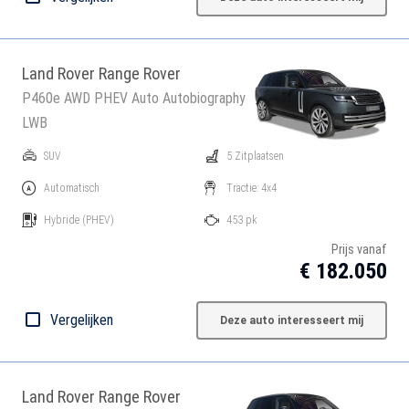
Land Rover Range Rover
P460e AWD PHEV Auto Autobiography
LWB
SUV
5 Zitplaatsen
Automatisch
Tractie: 4x4
Hybride
(PHEV)
453 pk
Prijs vanaf
€ 182.050
Vergelijken
Deze auto interesseert mij
Land Rover Range Rover