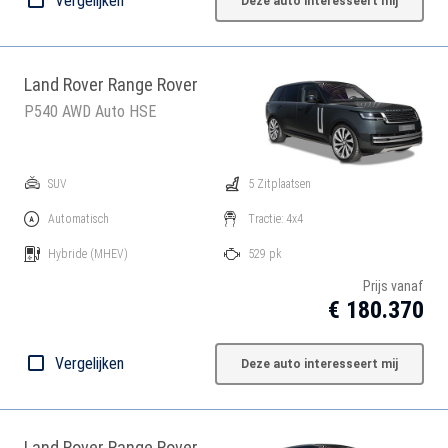
Vergelijken
Deze auto interesseert mij
Land Rover Range Rover
P540 AWD Auto HSE
SUV
5 Zitplaatsen
Automatisch
Tractie: 4x4
Hybride
(MHEV)
529 pk
Prijs vanaf
€ 180.370
Vergelijken
Deze auto interesseert mij
Land Rover Range Rover