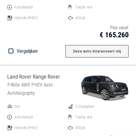
Automatisch
Tractie: 4x4
Hybride
(PHEV)
453 pk
Prijs vanaf
€ 165.260
Vergelijken
Deze auto interesseert mij
Land Rover Range Rover
P460e AWD PHEV Auto
Autobiography
SUV
5 Zitplaatsen
Automatisch
Tractie: 4x4
Hybride
(PHEV)
453 pk