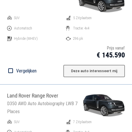
SUV
5 Zitplaatsen
Automatisch
Tractie: 4x4
Hybride
(MHEV)
296 pk
Prijs vanaf
€ 145.590
Vergelijken
Deze auto interesseert mij
Land Rover Range Rover
D350 AWD Auto Autobiography LWB 7
Places
SUV
7 Zitplaatsen