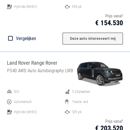
Hybride
(MHEV)
296 pk
Prijs vanaf
€ 154.530
Vergelijken
Deze auto interesseert mij
Land Rover Range Rover
P540 AWD Auto Autobiography LWB
SUV
5 Zitplaatsen
Automatisch
Tractie: 4x4
Hybride
(MHEV)
529 pk
Prijs vanaf
€ 203.520