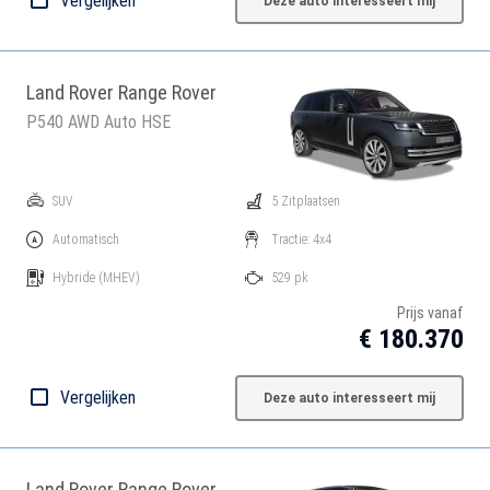
Vergelijken
Deze auto interesseert mij
Land Rover Range Rover
P540 AWD Auto HSE
SUV
5 Zitplaatsen
Automatisch
Tractie: 4x4
Hybride
(MHEV)
529 pk
Prijs vanaf
€ 180.370
Vergelijken
Deze auto interesseert mij
Land Rover Range Rover