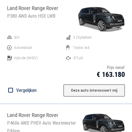
Land Rover Range Rover
P380 AWD Auto HSE LWB
SUV
5 Zitplaatsen
Automatisch
Tractie: 4x4
Hybride
(MHEV)
375 pk
Prijs vanaf
€ 163.180
Vergelijken
Deze auto interesseert mij
Land Rover Range Rover
P460e AWD PHEV Auto Westminster
Edition