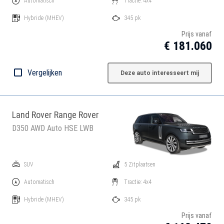
Automatisch
Tractie: 4x4
Hybride
(MHEV)
345 pk
Prijs vanaf
€ 181.060
Vergelijken
Deze auto interesseert mij
Land Rover Range Rover
D350 AWD Auto HSE LWB
SUV
5 Zitplaatsen
Automatisch
Tractie: 4x4
Hybride
(MHEV)
345 pk
Prijs vanaf