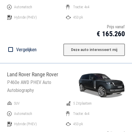
Automatisch
Tractie: 4x4
Hybride
(PHEV)
453 pk
Prijs vanaf
€ 165.260
Vergelijken
Deze auto interesseert mij
Land Rover Range Rover
P460e AWD PHEV Auto
Autobiography
SUV
5 Zitplaatsen
Automatisch
Tractie: 4x4
Hybride
(PHEV)
453 pk