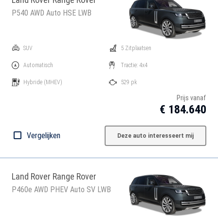
P540 AWD Auto HSE LWB
SUV
5 Zitplaatsen
Automatisch
Tractie: 4x4
Hybride
(MHEV)
529 pk
Prijs vanaf
€ 184.640
Vergelijken
Deze auto interesseert mij
Land Rover Range Rover
P460e AWD PHEV Auto SV LWB