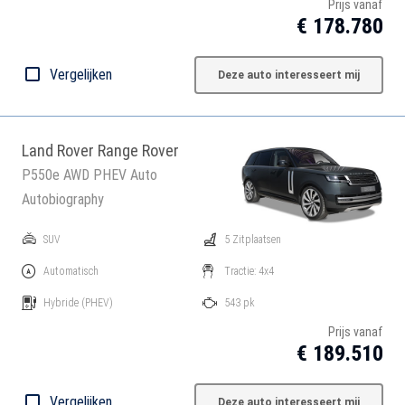
Prijs vanaf
€ 178.780
Vergelijken
Deze auto interesseert mij
Land Rover Range Rover
P550e AWD PHEV Auto
Autobiography
SUV
5 Zitplaatsen
Automatisch
Tractie: 4x4
Hybride
(PHEV)
543 pk
Prijs vanaf
€ 189.510
Vergelijken
Deze auto interesseert mij