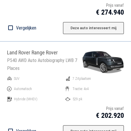
Prijs vanaf
€ 274.940
Vergelijken
Deze auto interesseert mij
Land Rover Range Rover
P540 AWD Auto Autobiography LWB 7
Places
SUV
7 Zitplaatsen
Automatisch
Tractie: 4x4
Hybride
(MHEV)
529 pk
Prijs vanaf
€ 202.920