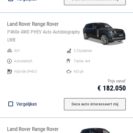
Land Rover Range Rover
P460e AWD PHEV Auto Autobiography
LWB
SUV
5 Zitplaatsen
Automatisch
Tractie: 4x4
Hybride
(PHEV)
453 pk
Prijs vanaf
€ 182.050
Vergelijken
Deze auto interesseert mij
Land Rover Range Rover