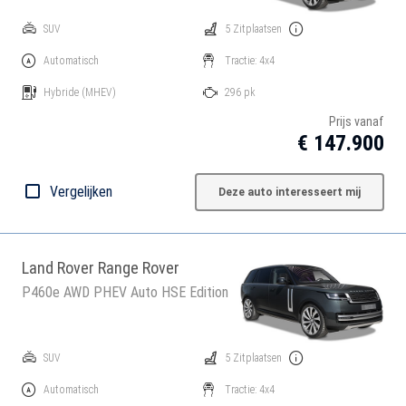
SUV
5 Zitplaatsen
Automatisch
Tractie: 4x4
Hybride
(MHEV)
296 pk
Prijs vanaf
€ 147.900
Vergelijken
Deze auto interesseert mij
Land Rover Range Rover
P460e AWD PHEV Auto HSE Edition
SUV
5 Zitplaatsen
Automatisch
Tractie: 4x4