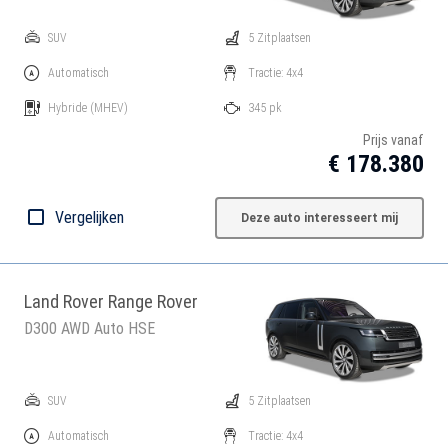
SUV
5 Zitplaatsen
Automatisch
Tractie: 4x4
Hybride
(MHEV)
345 pk
Prijs vanaf
€ 178.380
Vergelijken
Deze auto interesseert mij
Land Rover Range Rover
D300 AWD Auto HSE
SUV
5 Zitplaatsen
Automatisch
Tractie: 4x4