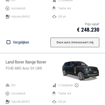
SUV
5 Zitplaatsen
Automatisch
Tractie: 4x4
Hybride
(MHEV)
529 pk
Prijs vanaf
€ 248.230
Vergelijken
Deze auto interesseert mij
Land Rover Range Rover
P540 AWD Auto SV LWB
SUV
5 Zitplaatsen
Automatisch
Tractie: 4x4
Hybride
(MHEV)
529 pk