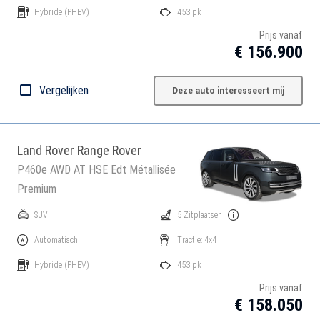
Hybride
(PHEV)
453 pk
Prijs vanaf
€ 156.900
Vergelijken
Deze auto interesseert mij
Land Rover Range Rover
P460e AWD AT HSE Edt Métallisée
Premium
SUV
5 Zitplaatsen
Automatisch
Tractie: 4x4
Hybride
(PHEV)
453 pk
Prijs vanaf
€ 158.050