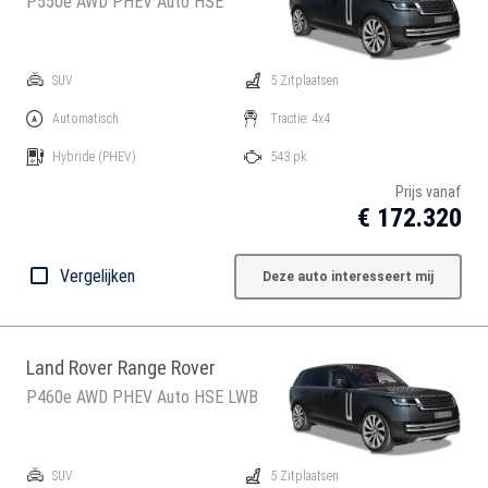
P550e AWD PHEV Auto HSE
SUV
5 Zitplaatsen
Automatisch
Tractie: 4x4
Hybride
(PHEV)
543 pk
Prijs vanaf
€ 172.320
Vergelijken
Deze auto interesseert mij
Land Rover Range Rover
P460e AWD PHEV Auto HSE LWB
SUV
5 Zitplaatsen