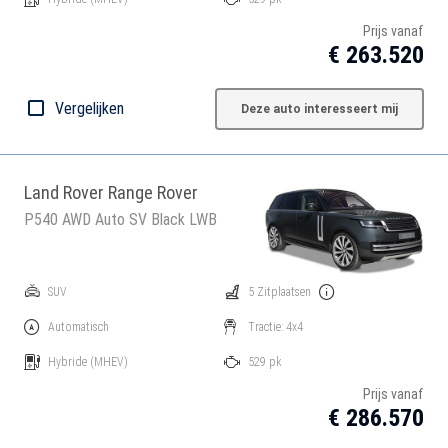
Prijs vanaf
€ 263.520
Vergelijken
Deze auto interesseert mij
Land Rover Range Rover
P540 AWD Auto SV Black LWB
SUV
5 Zitplaatsen
Automatisch
Tractie: 4x4
Hybride
(MHEV)
529 pk
Prijs vanaf
€ 286.570