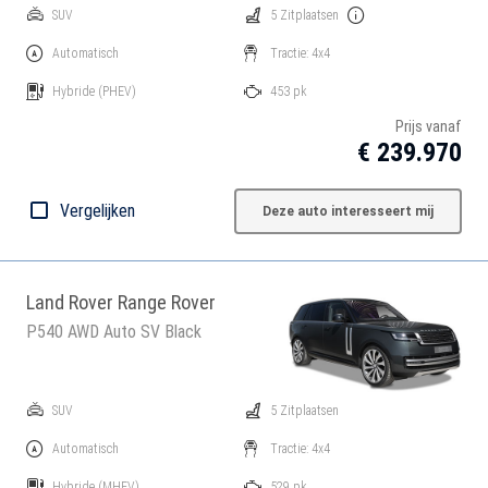
SUV
5 Zitplaatsen
Automatisch
Tractie: 4x4
Hybride
(PHEV)
453 pk
Prijs vanaf
€ 239.970
Vergelijken
Deze auto interesseert mij
Land Rover Range Rover
P540 AWD Auto SV Black
SUV
5 Zitplaatsen
Automatisch
Tractie: 4x4
Hybride
(MHEV)
529 pk