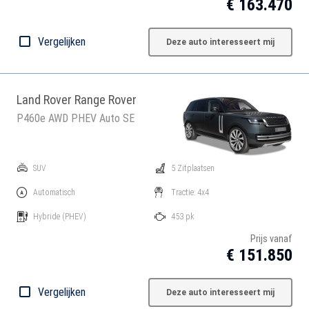
€ 163.470
Vergelijken
Deze auto interesseert mij
Land Rover Range Rover
P460e AWD PHEV Auto SE
SUV
5 Zitplaatsen
Automatisch
Tractie: 4x4
Hybride
(PHEV)
453 pk
Prijs vanaf
€ 151.850
Vergelijken
Deze auto interesseert mij