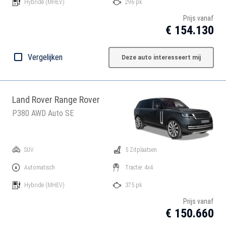
Hybride
(MHEV)
296 pk
Prijs vanaf
€ 154.130
Vergelijken
Deze auto interesseert mij
Land Rover Range Rover
P380 AWD Auto SE
SUV
5 Zitplaatsen
Automatisch
Tractie: 4x4
Hybride
(MHEV)
375 pk
Prijs vanaf
€ 150.660