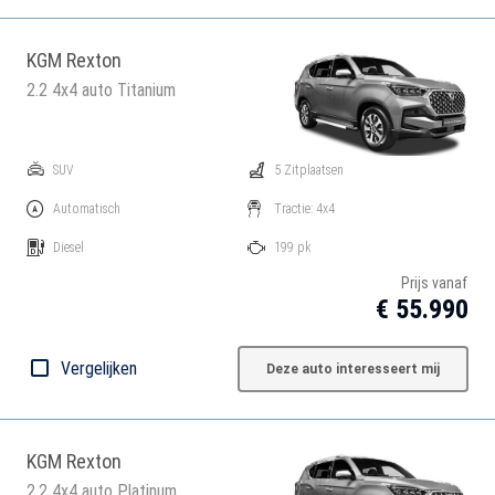
KGM Rexton
2.2 4x4 auto Titanium
SUV
5 Zitplaatsen
Automatisch
Tractie: 4x4
Diesel
199 pk
Prijs vanaf
€ 55.990
Vergelijken
Deze auto interesseert mij
KGM Rexton
2.2 4x4 auto Platinum