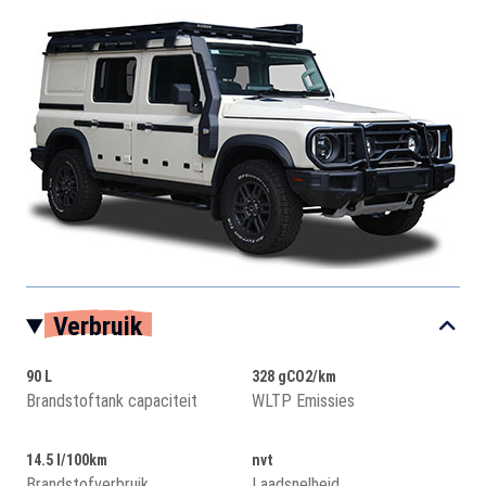
Verbruik
90 L
328 gCO2/km
Brandstoftank capaciteit
WLTP Emissies
14.5 l/100km
nvt
Brandstofverbruik
Laadsnelheid