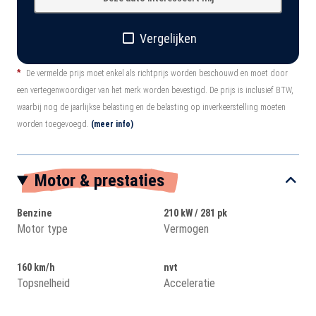
Vergelijken
*
De vermelde prijs moet enkel als richtprijs worden beschouwd en moet door
een vertegenwoordiger van het merk worden bevestigd. De prijs is inclusief BTW,
waarbij nog de jaarlijkse belasting en de belasting op inverkeerstelling moeten
worden toegevoegd.
(meer info)
Motor & prestaties
Benzine
210 kW / 281 pk
Motor type
Vermogen
160 km/h
nvt
Topsnelheid
Acceleratie