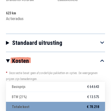
623 km
Actieradius
Standaard uitrusting
Kosten
*
Deze sectie bevat geen afzonderlijke pakketten en opties. De weergegeven
prijzen zijn benaderingen.
Basisprijs
€ 64.643
BTW (21%)
€ 13.575
Totale kost
€ 78.218