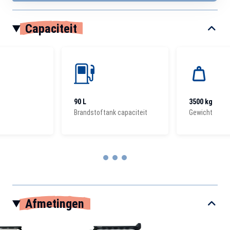
Capaciteit
90 L
3500 kg
Brandstoftank capaciteit
Gewicht
Item
1
Afmetingen
of
3