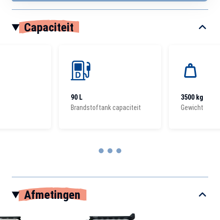
Capaciteit
90 L
3500 kg
Brandstoftank capaciteit
Gewicht
Item
1
Afmetingen
of
3