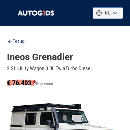
NL
Terug
Ineos Grenadier
2 St Utility Wagon 3.0L TwinTurbo Diesel
*
€ 76.403
Prijs vanaf