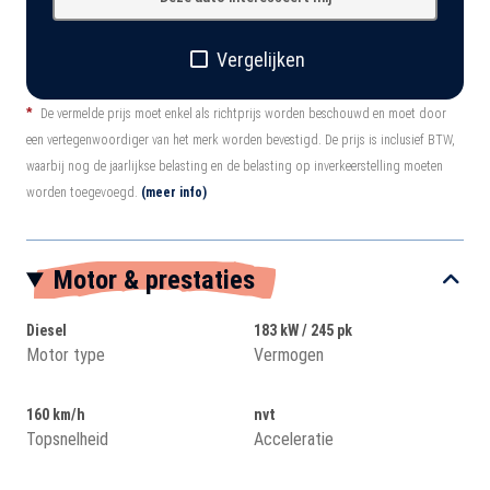
Vergelijken
*
De vermelde prijs moet enkel als richtprijs worden beschouwd en moet door
een vertegenwoordiger van het merk worden bevestigd. De prijs is inclusief BTW,
waarbij nog de jaarlijkse belasting en de belasting op inverkeerstelling moeten
worden toegevoegd.
(meer info)
Motor & prestaties
Diesel
183 kW / 245 pk
Motor type
Vermogen
160 km/h
nvt
Topsnelheid
Acceleratie