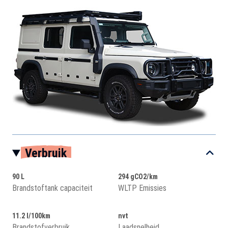
Verbruik
90 L
294 gCO2/km
Brandstoftank capaciteit
WLTP Emissies
11.2 l/100km
nvt
Brandstofverbruik
Laadsnelheid