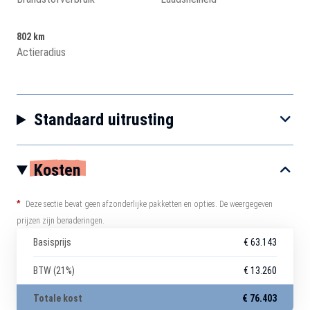
802 km
Actieradius
Standaard uitrusting
Kosten
*
Deze sectie bevat geen afzonderlijke pakketten en opties. De weergegeven
prijzen zijn benaderingen.
Basisprijs
€ 63.143
BTW (21%)
€ 13.260
Totale kost
€ 76.403