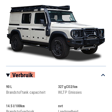
Verbruik
90 L
327 gCO2/km
Brandstoftank capaciteit
WLTP Emissies
14.5 l/100km
nvt
Brandstofverbruik
Laadsnelheid