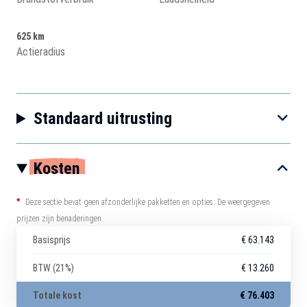
625 km
Actieradius
Standaard uitrusting
Kosten
*
Deze sectie bevat geen afzonderlijke pakketten en opties. De weergegeven
prijzen zijn benaderingen.
Basisprijs
€ 63.143
BTW (21%)
€ 13.260
Totale kost
€ 76.403