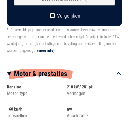
Vergelijken
*
De vermelde prijs moet enkel als richtprijs worden beschouwd en moet door
een vertegenwoordiger van het merk worden bevestigd. De prijs is inclusief BTW,
waarbij nog de jaarlijkse belasting en de belasting op inverkeerstelling moeten
worden toegevoegd.
(meer info)
Motor & prestaties
Benzine
210 kW / 281 pk
Motor type
Vermogen
160 km/h
nvt
Topsnelheid
Acceleratie