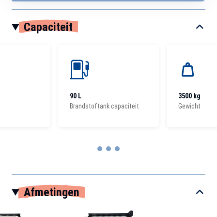
Capaciteit
90 L
3500 kg
Brandstoftank capaciteit
Gewicht
Item
1
Afmetingen
of
3