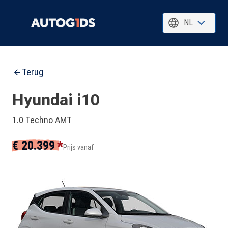
NL
Terug
Hyundai i10
1.0 Techno AMT
*
€ 20.399
Prijs vanaf