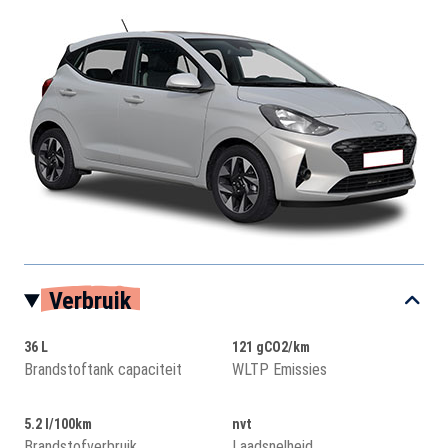
Verbruik
36 L
121 gCO2/km
Brandstoftank capaciteit
WLTP Emissies
5.2 l/100km
nvt
Brandstofverbruik
Laadsnelheid