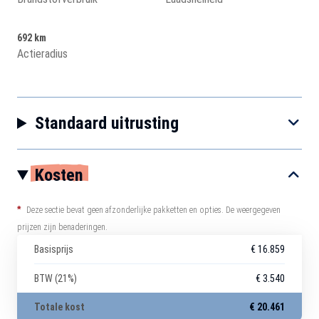
692 km
Actieradius
Standaard uitrusting
Kosten
*
Deze sectie bevat geen afzonderlijke pakketten en opties. De weergegeven
prijzen zijn benaderingen.
Basisprijs
€ 16.859
BTW (21%)
€ 3.540
Totale kost
€ 20.461