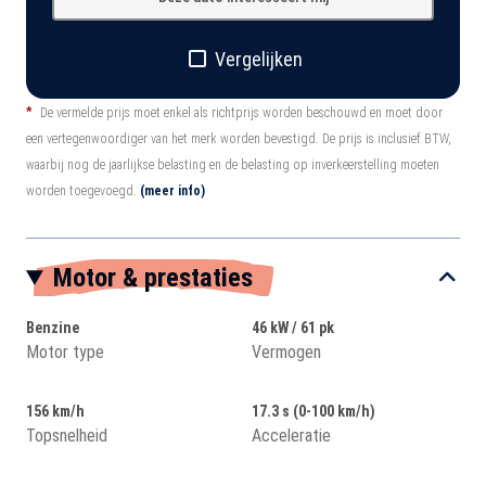
Vergelijken
*
De vermelde prijs moet enkel als richtprijs worden beschouwd en moet door
een vertegenwoordiger van het merk worden bevestigd. De prijs is inclusief BTW,
waarbij nog de jaarlijkse belasting en de belasting op inverkeerstelling moeten
worden toegevoegd.
(meer info)
Motor & prestaties
Benzine
46 kW / 61 pk
Motor type
Vermogen
156 km/h
17.3 s (0-100 km/h)
Topsnelheid
Acceleratie