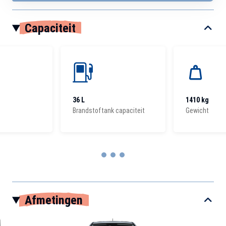
Capaciteit
36 L
1410 kg
Brandstoftank capaciteit
Gewicht
Item
1
Afmetingen
of
3