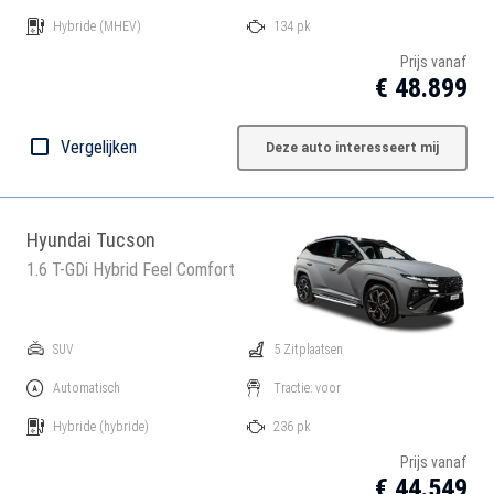
Hybride
(MHEV)
134 pk
Prijs vanaf
€ 48.899
Vergelijken
Deze auto interesseert mij
Hyundai Tucson
1.6 T-GDi Hybrid Feel Comfort
SUV
5 Zitplaatsen
Automatisch
Tractie: voor
Hybride
(hybride)
236 pk
Prijs vanaf
€ 44.549