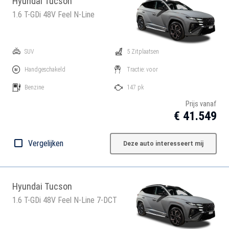
Hyundai Tucson
1.6 T-GDi 48V Feel N-Line
SUV
5 Zitplaatsen
Handgeschakeld
Tractie: voor
Benzine
147 pk
Prijs vanaf
€ 41.549
Vergelijken
Deze auto interesseert mij
Hyundai Tucson
1.6 T-GDi 48V Feel N-Line 7-DCT