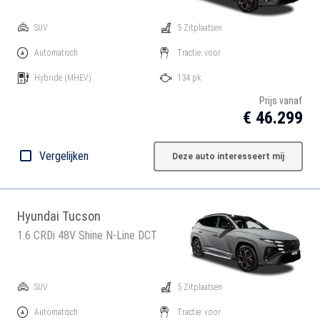
SUV
5 Zitplaatsen
Automatisch
Tractie: voor
Hybride
(MHEV)
134 pk
Prijs vanaf
€ 46.299
Vergelijken
Deze auto interesseert mij
Hyundai Tucson
1.6 CRDi 48V Shine N-Line DCT
SUV
5 Zitplaatsen
Automatisch
Tractie: voor