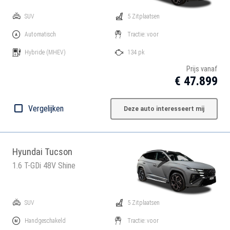
SUV
5 Zitplaatsen
Automatisch
Tractie: voor
Hybride
(MHEV)
134 pk
Prijs vanaf
€ 47.899
Vergelijken
Deze auto interesseert mij
Hyundai Tucson
1.6 T-GDi 48V Shine
SUV
5 Zitplaatsen
Handgeschakeld
Tractie: voor