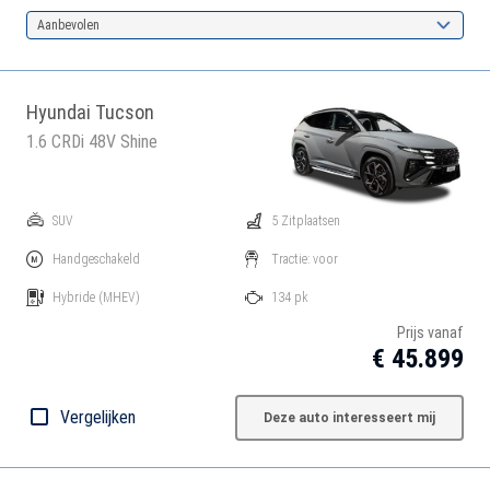
Aanbevolen
Hyundai Tucson
1.6 CRDi 48V Shine
SUV
5 Zitplaatsen
Handgeschakeld
Tractie: voor
Hybride
(MHEV)
134 pk
Prijs vanaf
€ 45.899
Vergelijken
Deze auto interesseert mij