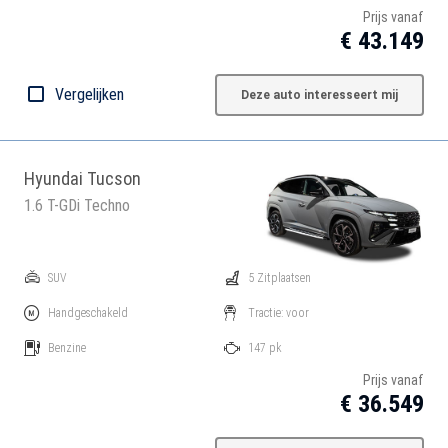
Prijs vanaf
€ 43.149
Vergelijken
Deze auto interesseert mij
Hyundai Tucson
1.6 T-GDi Techno
SUV
5 Zitplaatsen
Handgeschakeld
Tractie: voor
Benzine
147 pk
Prijs vanaf
€ 36.549