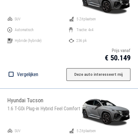
SUV
5 Zitplaatsen
Automatisch
Tractie: 4x4
Hybride
(hybride)
236 pk
Prijs vanaf
€ 50.149
Vergelijken
Deze auto interesseert mij
Hyundai Tucson
1.6 T-GDi Plug-in Hybrid Feel Comfort
SUV
5 Zitplaatsen