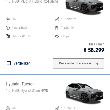
1.6 T-GDi Plug-in Hybrid 4x4 Shine
SUV
5 Zitplaatsen
Automatisch
Tractie: 4x4
Hybride
(PHEV)
284 pk
Prijs vanaf
€ 58.299
Vergelijken
Deze auto interesseert mij
Hyundai Tucson
1.6 T-GDi Hybrid Shine 4WD
SUV
5 Zitplaatsen