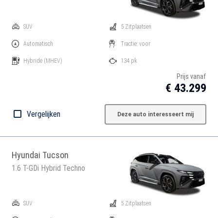
SUV
5 Zitplaatsen
Automatisch
Tractie: voor
Hybride
(MHEV)
134 pk
Prijs vanaf
€ 43.299
Vergelijken
Deze auto interesseert mij
Hyundai Tucson
1.6 T-GDi Hybrid Techno
SUV
5 Zitplaatsen