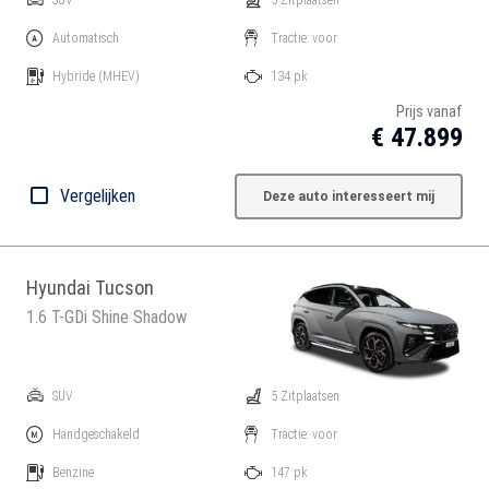
SUV
5 Zitplaatsen
Automatisch
Tractie: voor
Hybride
(MHEV)
134 pk
Prijs vanaf
€ 47.899
Vergelijken
Deze auto interesseert mij
Hyundai Tucson
1.6 T-GDi Shine Shadow
SUV
5 Zitplaatsen
Handgeschakeld
Tractie: voor
Benzine
147 pk