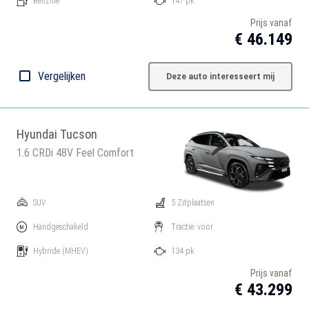
Benzine
147 pk
Prijs vanaf
€ 46.149
Vergelijken
Deze auto interesseert mij
Hyundai Tucson
1.6 CRDi 48V Feel Comfort
SUV
5 Zitplaatsen
Handgeschakeld
Tractie: voor
Hybride
(MHEV)
134 pk
Prijs vanaf
€ 43.299