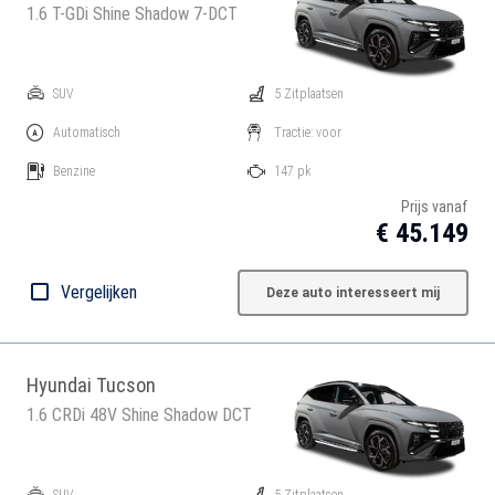
1.6 T-GDi Shine Shadow 7-DCT
SUV
5 Zitplaatsen
Automatisch
Tractie: voor
Benzine
147 pk
Prijs vanaf
€ 45.149
Vergelijken
Deze auto interesseert mij
Hyundai Tucson
1.6 CRDi 48V Shine Shadow DCT