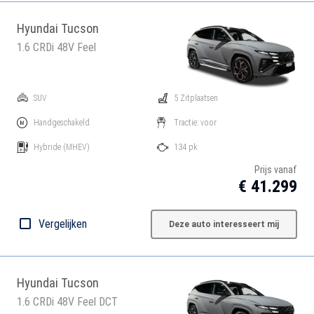
Hyundai Tucson
1.6 CRDi 48V Feel
SUV
5 Zitplaatsen
Handgeschakeld
Tractie: voor
Hybride
(MHEV)
134 pk
Prijs vanaf
€ 41.299
Vergelijken
Deze auto interesseert mij
Hyundai Tucson
1.6 CRDi 48V Feel DCT