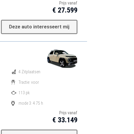
Prijs vanaf
€ 27.599
Deze auto interesseert mij
4 Zitplaatsen
Tractie: voor
113 pk
mode 3: 4.75 h
Prijs vanaf
€ 33.149