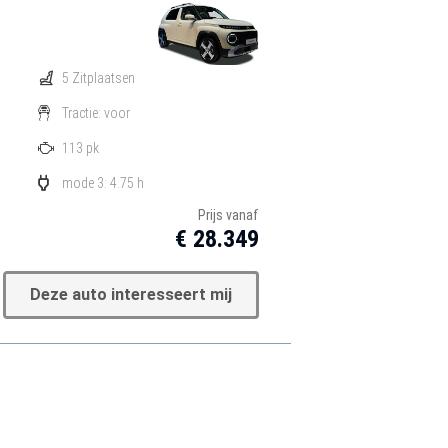
5 Zitplaatsen
Tractie: voor
113 pk
mode 3: 4.75 h
Prijs vanaf
€ 28.349
Deze auto interesseert mij