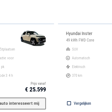
Hyundai Inster
49 kWh FWD Core
Zitplaatsen
SUV
actie: voor
Automatisch
 pk
Elektrisch
de 3: 4 h
370 km
Prijs vanaf
€ 25.599
auto interesseert mij
Vergelijken