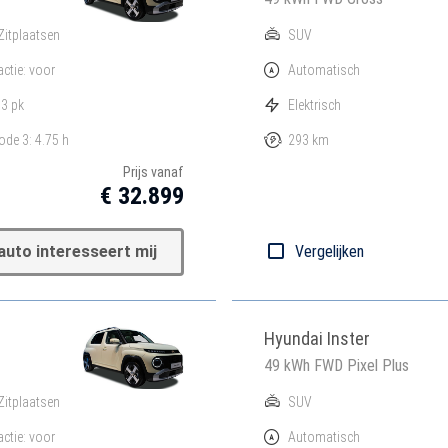
Zitplaatsen
SUV
actie: voor
Automatisch
3 pk
Elektrisch
de 3: 4.75 h
293 km
Prijs vanaf
€ 32.899
auto interesseert mij
Vergelijken
Hyundai Inster
49 kWh FWD Pixel Plus
Zitplaatsen
SUV
actie: voor
Automatisch