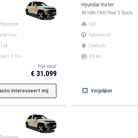
Hyundai Inster
49 kWh FWD Pixel 5 Seats
Zitplaatsen
SUV
actie: voor
Automatisch
3 pk
Elektrisch
de 3: 4.75 h
370 km
Prijs vanaf
€ 31.099
auto interesseert mij
Vergelijken
Zitplaatsen