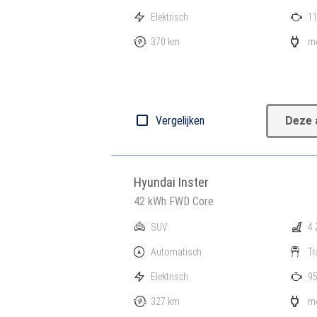
Elektrisch
11
370 km
mo
Vergelijken
Deze 
Hyundai Inster
42 kWh FWD Core
SUV
4 
Automatisch
Tr
Elektrisch
95
327 km
mo