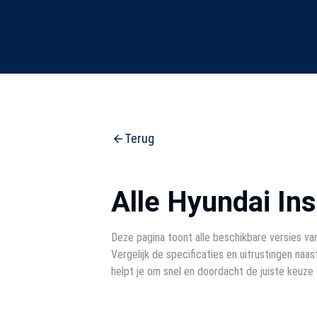
Terug
Alle Hyundai Ins
Deze pagina toont alle beschikbare versies van
Vergelijk de specificaties en uitrustingen naast
helpt je om snel en doordacht de juiste keuze