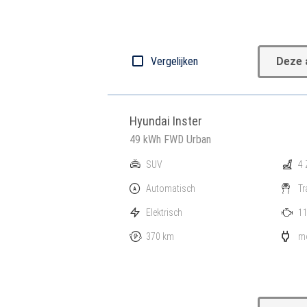
Vergelijken
Deze 
Hyundai Inster
49 kWh FWD Urban
SUV
4 
Automatisch
Tr
Elektrisch
11
370 km
mo