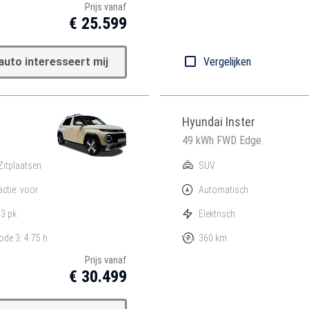
Prijs vanaf
€ 25.599
auto interesseert mij
Vergelijken
Hyundai Inster
49 kWh FWD Edge
Zitplaatsen
SUV
actie: voor
Automatisch
3 pk
Elektrisch
de 3: 4.75 h
360 km
Prijs vanaf
€ 30.499