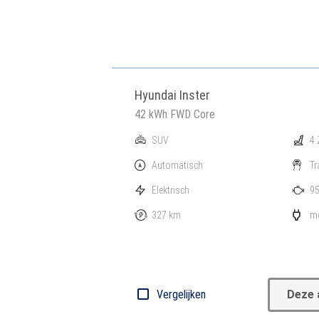
Hyundai Inster
42 kWh FWD Core
SUV
4 
Automatisch
Tr
Elektrisch
95
327 km
mo
Vergelijken
Deze 