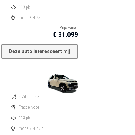
113 pk
mode 3: 4.75 h
Prijs vanaf
€ 31.099
Deze auto interesseert mij
4 Zitplaatsen
Tractie: voor
113 pk
mode 3: 4.75 h