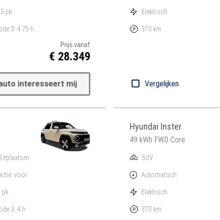
3 pk
Elektrisch
de 3: 4.75 h
370 km
Prijs vanaf
€ 28.349
auto interesseert mij
Vergelijken
Hyundai Inster
49 kWh FWD Core
Zitplaatsen
SUV
actie: voor
Automatisch
 pk
Elektrisch
de 3: 4 h
370 km