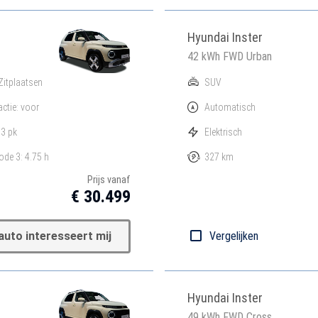
Hyundai Inster
42 kWh FWD Urban
Zitplaatsen
SUV
actie: voor
Automatisch
3 pk
Elektrisch
de 3: 4.75 h
327 km
Prijs vanaf
€ 30.499
auto interesseert mij
Vergelijken
Hyundai Inster
49 kWh FWD Cross