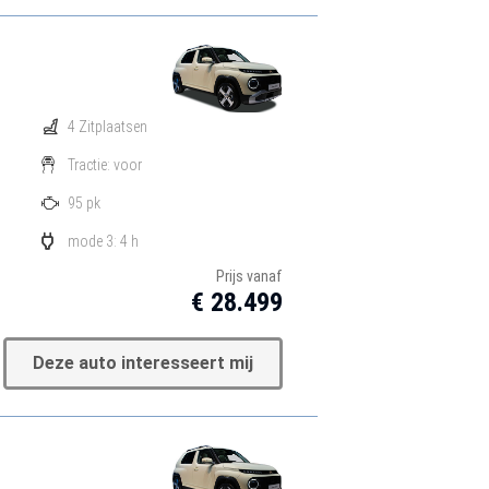
4 Zitplaatsen
Tractie: voor
95 pk
mode 3: 4 h
Prijs vanaf
€ 28.499
Deze auto interesseert mij