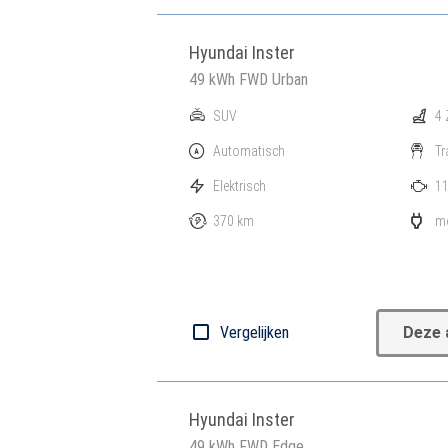
Hyundai Inster
49 kWh FWD Urban
SUV
4 
Automatisch
Tr
Elektrisch
11
370 km
mo
Vergelijken
Deze 
Hyundai Inster
49 kWh FWD Edge