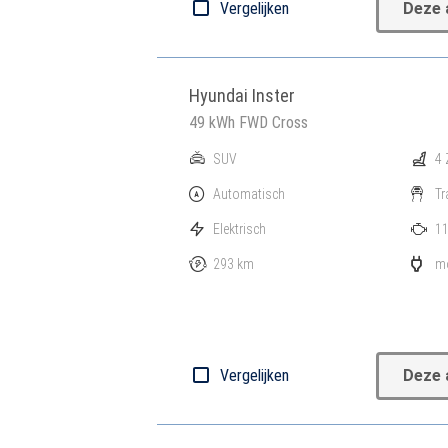
Vergelijken
Deze 
Hyundai Inster
49 kWh FWD Cross
SUV
4 
Automatisch
Tr
Elektrisch
11
293 km
mo
Vergelijken
Deze 