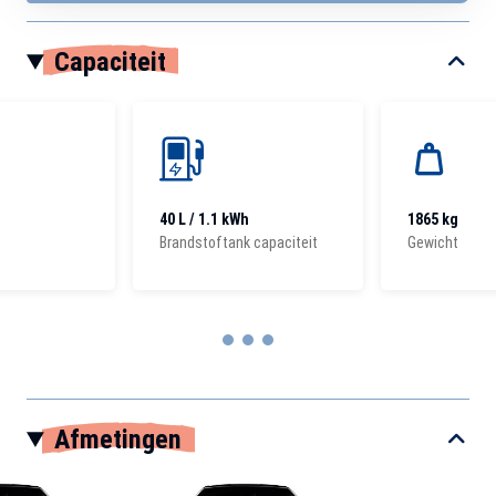
Capaciteit
40 L / 1.1 kWh
1865 kg
Brandstoftank capaciteit
Gewicht
Item
1
Afmetingen
of
3