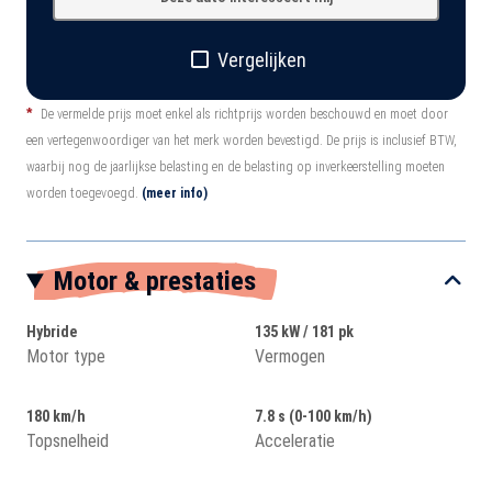
Vergelijken
*
De vermelde prijs moet enkel als richtprijs worden beschouwd en moet door
een vertegenwoordiger van het merk worden bevestigd. De prijs is inclusief BTW,
waarbij nog de jaarlijkse belasting en de belasting op inverkeerstelling moeten
worden toegevoegd.
(meer info)
Motor & prestaties
Hybride
135 kW / 181 pk
Motor type
Vermogen
180 km/h
7.8 s (0-100 km/h)
Topsnelheid
Acceleratie