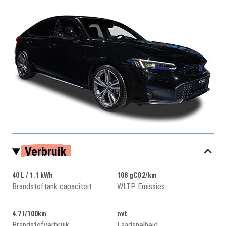
Verbruik
40 L / 1.1 kWh
108 gCO2/km
Brandstoftank capaciteit
WLTP Emissies
4.7 l/100km
nvt
Brandstofverbruik
Laadsnelheid