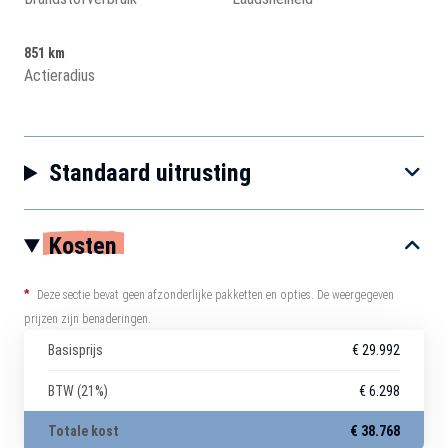
851 km
Actieradius
Standaard uitrusting
Kosten
*
Deze sectie bevat geen afzonderlijke pakketten en opties. De weergegeven
prijzen zijn benaderingen.
Basisprijs
€ 29.992
BTW (21%)
€ 6.298
Totale kost
€ 38.768