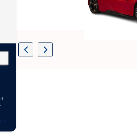
Item
1
of
10
het
bij
nfo)