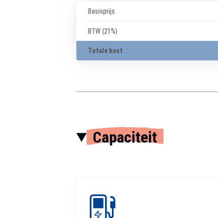
Basisprijs
BTW (21%)
Totale kost
Capaciteit