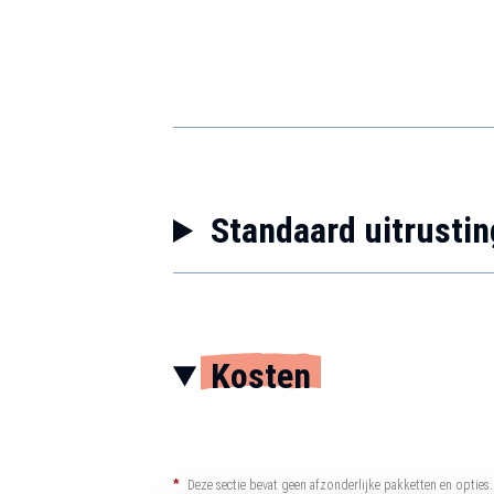
Standaard uitrustin
Kosten
*
Deze sectie bevat geen afzonderlijke pakketten en opties