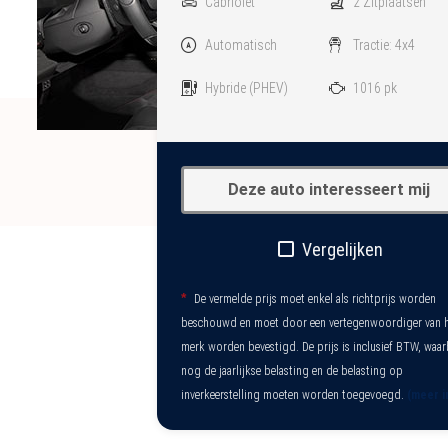
Cabriolet
2 Zitplaatsen
Automatisch
Tractie: 4x4
Hybride
(PHEV)
1016 pk
Deze auto interesseert mij
Vergelijken
*
De vermelde prijs moet enkel als richtprijs worden
beschouwd en moet door een vertegenwoordiger van 
merk worden bevestigd. De prijs is inclusief BTW, waar
nog de jaarlijkse belasting en de belasting op
inverkeerstelling moeten worden toegevoegd.
(meer i