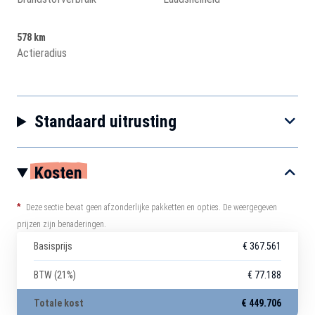
578 km
Actieradius
Standaard uitrusting
Kosten
*
Deze sectie bevat geen afzonderlijke pakketten en opties. De weergegeven
prijzen zijn benaderingen.
Basisprijs
€ 367.561
BTW (21%)
€ 77.188
Totale kost
€ 449.706