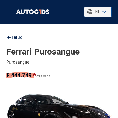
NL
Terug
Ferrari Purosangue
Purosangue
*
€ 444.749
Prijs vanaf