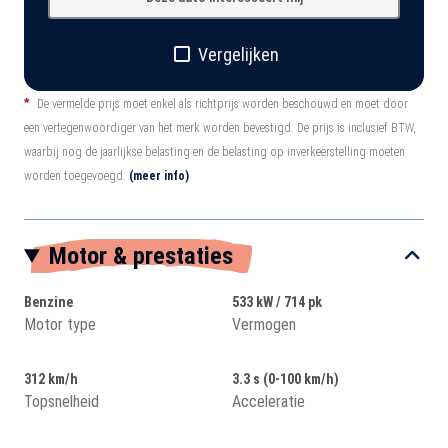
Vergelijken
*
De vermelde prijs moet enkel als richtprijs worden beschouwd en moet door
een vertegenwoordiger van het merk worden bevestigd. De prijs is inclusief BTW,
waarbij nog de jaarlijkse belasting en de belasting op inverkeerstelling moeten
worden toegevoegd.
(meer info)
Motor & prestaties
Benzine
533 kW / 714 pk
Motor type
Vermogen
312 km/h
3.3 s (0-100 km/h)
Topsnelheid
Acceleratie