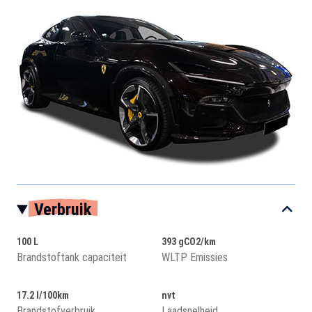
Verbruik
100 L
393 gCO2/km
Brandstoftank capaciteit
WLTP Emissies
17.2 l/100km
nvt
Brandstofverbruik
Laadsnelheid