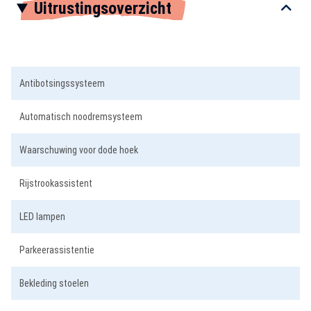
Uitrustingsoverzicht
1
of
5
Antibotsingssysteem
Automatisch noodremsysteem
Waarschuwing voor dode hoek
Rijstrookassistent
LED lampen
Parkeerassistentie
Bekleding stoelen