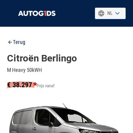
NL
Terug
Citroën Berlingo
M Heavy 50kWH
*
€ 38.297
Prijs vanaf