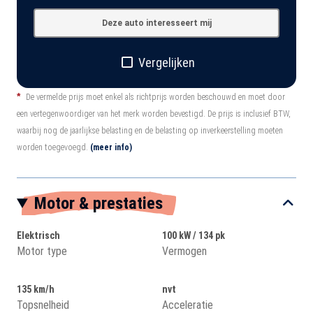
Deze auto interesseert mij
Vergelijken
*
De vermelde prijs moet enkel als richtprijs worden beschouwd en moet door
een vertegenwoordiger van het merk worden bevestigd. De prijs is inclusief BTW,
waarbij nog de jaarlijkse belasting en de belasting op inverkeerstelling moeten
worden toegevoegd.
(meer info)
Motor & prestaties
Elektrisch
100 kW / 134 pk
Motor type
Vermogen
135 km/h
nvt
Topsnelheid
Acceleratie