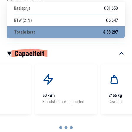
Basisprijs
€ 31.650
BTW (21%)
€ 6.647
Totale kost
€ 38.297
Capaciteit
50 kWh
2455 kg
Brandstoftank capaciteit
Gewicht