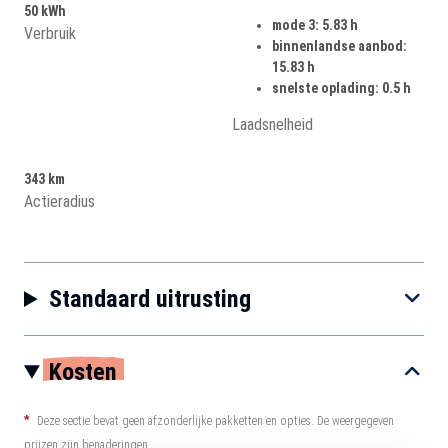
50 kWh
mode 3: 5.83 h
Verbruik
binnenlandse aanbod:
15.83 h
snelste oplading: 0.5 h
Laadsnelheid
343 km
Actieradius
Standaard uitrusting
Kosten
*
Deze sectie bevat geen afzonderlijke pakketten en opties. De weergegeven
prijzen zijn benaderingen.