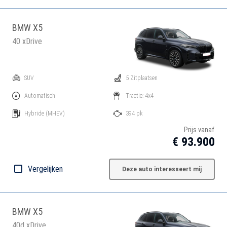
BMW X5
40 xDrive
SUV
5 Zitplaatsen
Automatisch
Tractie: 4x4
Hybride
(MHEV)
394 pk
Prijs vanaf
€ 93.900
Vergelijken
Deze auto interesseert mij
BMW X5
40d xDrive