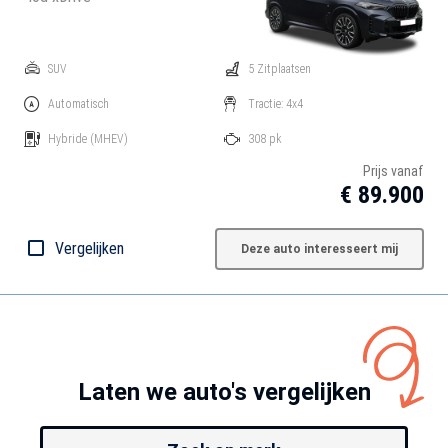
SUV
5 Zitplaatsen
Automatisch
Tractie: 4x4
Hybride
(MHEV)
308 pk
Prijs vanaf
€ 89.900
Vergelijken
Deze auto interesseert mij
Laten we auto's vergelijken