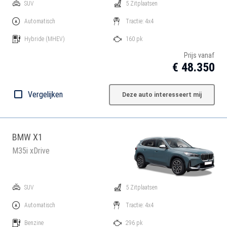
SUV
5 Zitplaatsen
Automatisch
Tractie: 4x4
Hybride
(MHEV)
160 pk
Prijs vanaf
€ 48.350
Vergelijken
Deze auto interesseert mij
BMW X1
M35i xDrive
SUV
5 Zitplaatsen
Automatisch
Tractie: 4x4
Benzine
296 pk