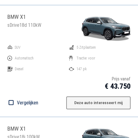
BMW X1
sDrive18d 110kW
SUV
5 Zitplaatsen
Automatisch
Tractie: voor
Diesel
147 pk
Prijs vanaf
€ 43.750
Vergelijken
Deze auto interesseert mij
BMW X1
sDrive18i 100kW