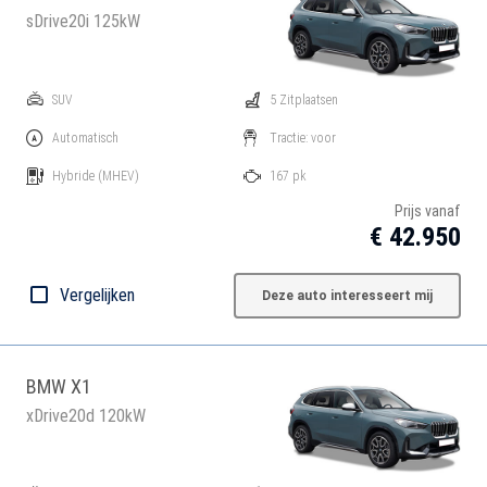
sDrive20i 125kW
SUV
5 Zitplaatsen
Automatisch
Tractie: voor
Hybride
(MHEV)
167 pk
Prijs vanaf
€ 42.950
Vergelijken
Deze auto interesseert mij
BMW X1
xDrive20d 120kW