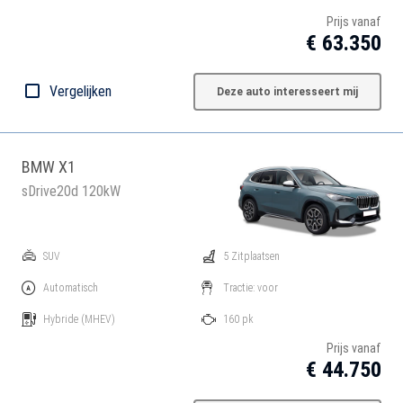
Prijs vanaf
€ 63.350
Vergelijken
Deze auto interesseert mij
BMW X1
sDrive20d 120kW
SUV
5 Zitplaatsen
Automatisch
Tractie: voor
Hybride
(MHEV)
160 pk
Prijs vanaf
€ 44.750