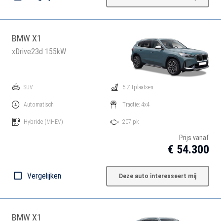
BMW X1
xDrive23d 155kW
SUV
5 Zitplaatsen
Automatisch
Tractie: 4x4
Hybride
(MHEV)
207 pk
Prijs vanaf
€ 54.300
Vergelijken
Deze auto interesseert mij
BMW X1