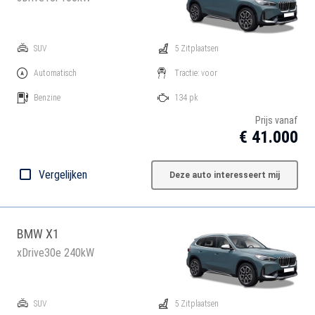
SUV
5 Zitplaatsen
Automatisch
Tractie: voor
Benzine
134 pk
Prijs vanaf
€ 41.000
Vergelijken
Deze auto interesseert mij
BMW X1
xDrive30e 240kW
SUV
5 Zitplaatsen