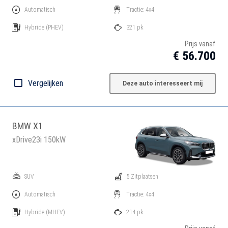
Automatisch
Tractie: 4x4
Hybride
(PHEV)
321 pk
Prijs vanaf
€ 56.700
Vergelijken
Deze auto interesseert mij
BMW X1
xDrive23i 150kW
SUV
5 Zitplaatsen
Automatisch
Tractie: 4x4
Hybride
(MHEV)
214 pk