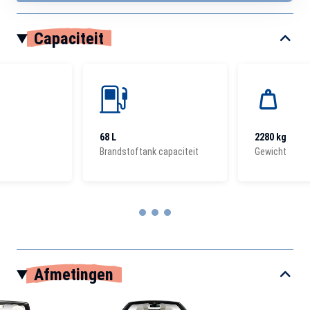
Capaciteit
68 L
2280 kg
Brandstoftank capaciteit
Gewicht
Item
1
Afmetingen
of
3