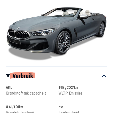
Verbruik
68 L
195 gCO2/km
Brandstoftank capaciteit
WLTP Emissies
8.6 l/100km
nvt
Brandstofverbruik
Laadsnelheid