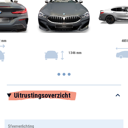
2 mm
485
1346 mm
Item
Uitrustingsoverzicht
1
of
3
Sfeerverlichting