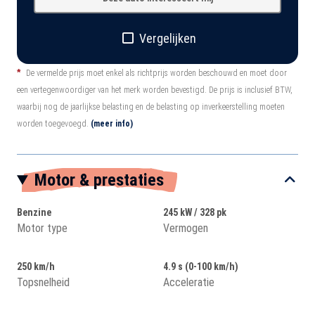
Vergelijken
*
De vermelde prijs moet enkel als richtprijs worden beschouwd en moet door
een vertegenwoordiger van het merk worden bevestigd. De prijs is inclusief BTW,
waarbij nog de jaarlijkse belasting en de belasting op inverkeerstelling moeten
worden toegevoegd.
(meer info)
Motor & prestaties
Benzine
245 kW / 328 pk
Motor type
Vermogen
250 km/h
4.9 s (0-100 km/h)
Topsnelheid
Acceleratie