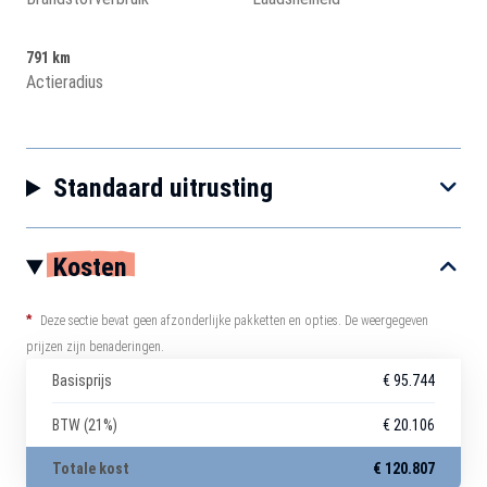
791 km
Actieradius
Standaard uitrusting
Kosten
*
Deze sectie bevat geen afzonderlijke pakketten en opties. De weergegeven
prijzen zijn benaderingen.
Basisprijs
€ 95.744
BTW (21%)
€ 20.106
Totale kost
€ 120.807