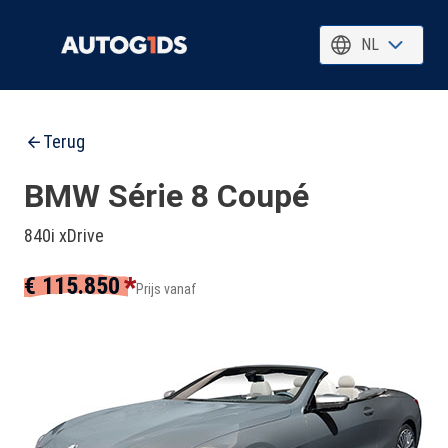
NL
Terug
BMW Série 8 Coupé
840i xDrive
*
€ 115.850
Prijs vanaf