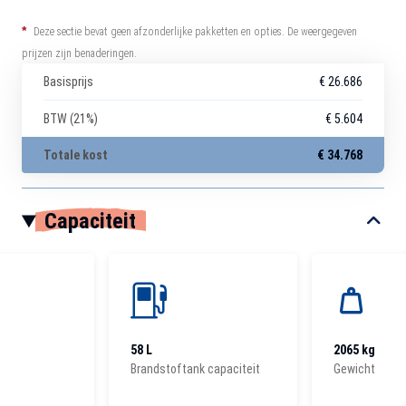
*
Deze sectie bevat geen afzonderlijke pakketten en opties. De weergegeven
prijzen zijn benaderingen.
Basisprijs
€ 26.686
BTW (21%)
€ 5.604
Totale kost
€ 34.768
Capaciteit
58 L
2065 kg
Brandstoftank capaciteit
Gewicht