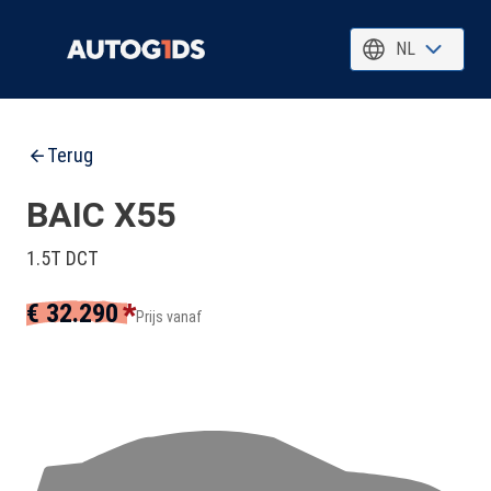
NL
Terug
BAIC X55
1.5T DCT
*
€ 32.290
Prijs vanaf