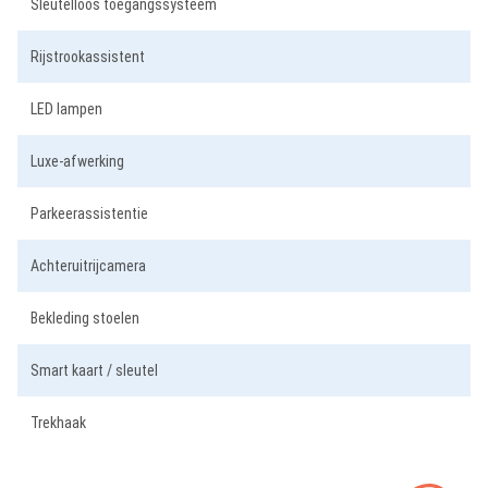
Sleutelloos toegangssysteem
Rijstrookassistent
LED lampen
Luxe-afwerking
Parkeerassistentie
Achteruitrijcamera
Bekleding stoelen
Smart kaart / sleutel
Trekhaak