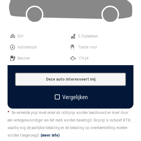
Item
1
SUV
5 Zitplaatsen
of
1
Automatisch
Tractie: voor
Benzine
174 pk
Deze auto interesseert mij
Vergelijken
*
De vermelde prijs moet enkel als richtprijs worden beschouwd en moet door
een vertegenwoordiger van het merk worden bevestigd. De prijs is inclusief BTW,
waarbij nog de jaarlijkse belasting en de belasting op inverkeerstelling moeten
worden toegevoegd.
(meer info)