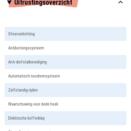
Uitrustingsoverzicht
1
of
3
Sfeerverlichting
Antibotsingssysteem
Anti-diefstalbeveiliging
Automatisch noodremsysteem
Zelfstandig rijden
Waarschuwing voor dode hoek
Elektrische kofferklep