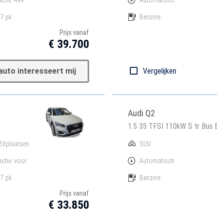
7 pk
Benzine
Prijs vanaf
€ 39.700
auto interesseert mij
Vergelijken
Audi Q2
1.5 35 TFSI 110kW S tr Bus 
Zitplaatsen
SUV
actie: voor
Automatisch
7 pk
Benzine
Prijs vanaf
€ 33.850