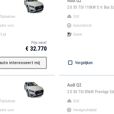
Audi Q2
2.0 35 TDI 110kW S tr Bus Ed
Zitplaatsen
SUV
actie: voor
Automatisch
3 pk
Diesel
Prijs vanaf
€ 32.770
auto interesseert mij
Vergelijken
Audi Q2
2.0 30 TDI 85kW Prestige Edi
Zitplaatsen
SUV
actie: voor
Handgeschakeld