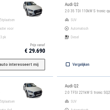
Audi Q2
2.0 35 TDI 110kW S tronic qu
Zitplaatsen
SUV
actie: voor
Automatisch
3 pk
Diesel
Prijs vanaf
€ 29.690
auto interesseert mij
Vergelijken
Audi Q2
e
2.0 TFSI 221kW S tronic SQ2
Zitplaatsen
SUV
actie: 4x4
Automatisch