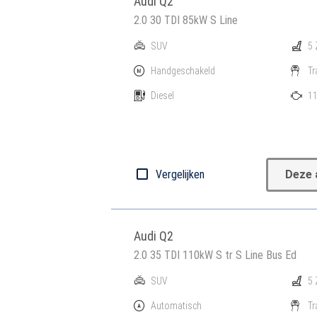
Audi Q2
2.0 30 TDI 85kW S Line
SUV
5 
Handgeschakeld
Tr
Diesel
11
Vergelijken
Deze 
Audi Q2
2.0 35 TDI 110kW S tr S Line Bus Ed
SUV
5 
Automatisch
Tr