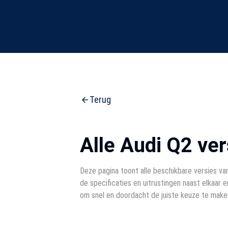
Terug
Alle Audi Q2 ver
Deze pagina toont alle beschikbare versies van
de specificaties en uitrustingen naast elkaar en
om snel en doordacht de juiste keuze te make