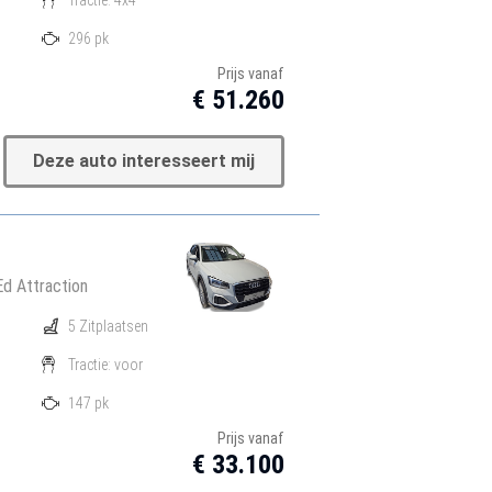
296 pk
Prijs vanaf
€ 51.260
Deze auto interesseert mij
Ed Attraction
5 Zitplaatsen
Tractie: voor
147 pk
Prijs vanaf
€ 33.100