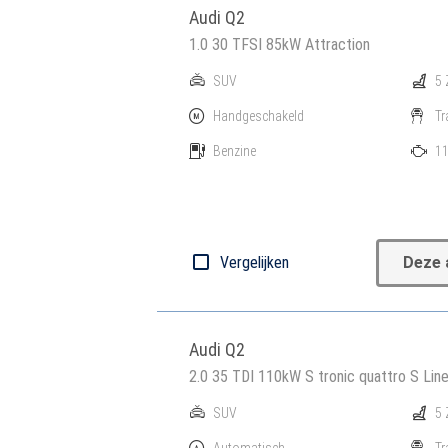
Audi Q2
1.0 30 TFSI 85kW Attraction
SUV
5 
Handgeschakeld
Tr
Benzine
11
Vergelijken
Deze 
Audi Q2
2.0 35 TDI 110kW S tronic quattro S Lin
SUV
5 
Automatisch
Tr