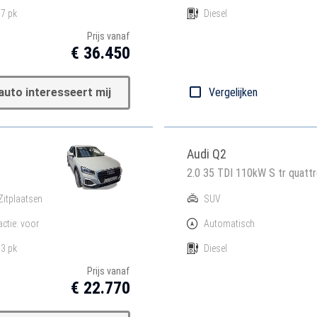
7 pk
Diesel
Prijs vanaf
€ 36.450
auto interesseert mij
Vergelijken
Audi Q2
2.0 35 TDI 110kW S tr quatt
Zitplaatsen
SUV
actie: voor
Automatisch
3 pk
Diesel
Prijs vanaf
€ 22.770