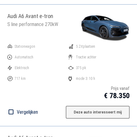
Audi A6 Avant e-tron
S line performance 270kW
Stationwagon
5 Zitplaatsen
Automatisch
Tractie: achter
Elektrisch
375 pk
717 km
mode 3: 10 h
Prijs vanaf
€ 78.350
Vergelijken
Deze auto interesseert mij