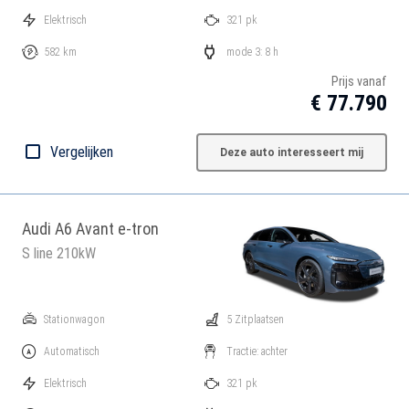
Elektrisch
321 pk
582 km
mode 3: 8 h
Prijs vanaf
€ 77.790
Vergelijken
Deze auto interesseert mij
Audi A6 Avant e-tron
S line 210kW
Stationwagon
5 Zitplaatsen
Automatisch
Tractie: achter
Elektrisch
321 pk