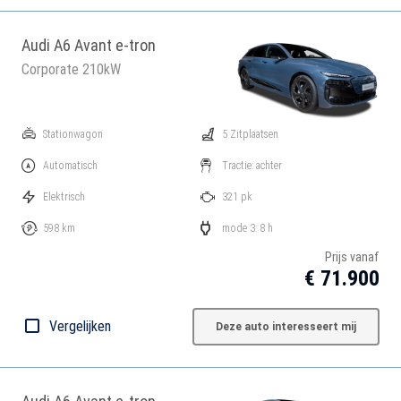
Audi A6 Avant e-tron
Corporate 210kW
Stationwagon
5 Zitplaatsen
Automatisch
Tractie: achter
Elektrisch
321 pk
598 km
mode 3: 8 h
Prijs vanaf
€ 71.900
Vergelijken
Deze auto interesseert mij