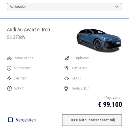
Aanbevolen
Audi A6 Avant e-tron
S6 370kW
Stationwagon
5 Zitplaatsen
Automatisch
Tractie: 4x4
Elektrisch
543 pk
639 km
mode 3: 10 h
Prijs vanaf
€ 99.100
Vergelijken
Deze auto interesseert mij