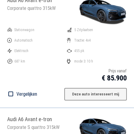
Audi A6 Avant e-tron
Corporate quattro 315kW
Stationwagon
5 Zitplaatsen
Automatisch
Tractie: 4x4
Elektrisch
455 pk
687 km
mode 3: 10 h
Prijs vanaf
€ 85.900
Vergelijken
Deze auto interesseert mij
Audi A6 Avant e-tron
Corporate S quattro 315kW