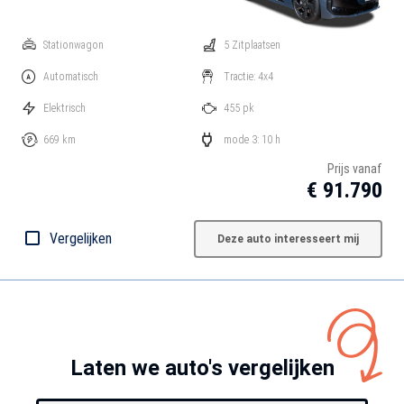
Stationwagon
5 Zitplaatsen
Automatisch
Tractie: 4x4
Elektrisch
455 pk
669 km
mode 3: 10 h
Prijs vanaf
€ 91.790
Vergelijken
Deze auto interesseert mij
Laten we auto's vergelijken