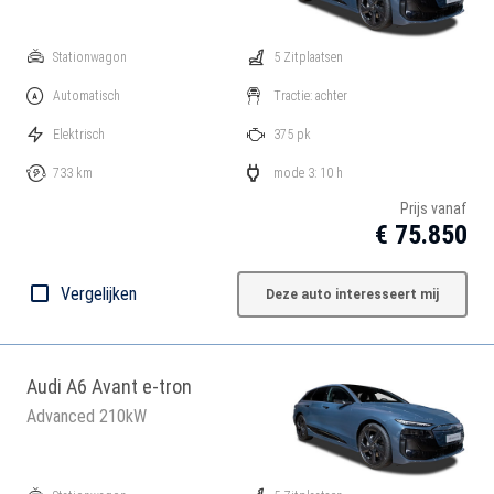
Stationwagon
5 Zitplaatsen
Automatisch
Tractie: achter
Elektrisch
375 pk
733 km
mode 3: 10 h
Prijs vanaf
€ 75.850
Vergelijken
Deze auto interesseert mij
Audi A6 Avant e-tron
Advanced 210kW