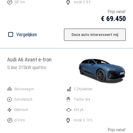
587 km
mode 3: 8 h
Prijs vanaf
€ 69.450
Vergelijken
Deze auto interesseert mij
Audi A6 Avant e-tron
S line 315kW quattro
Stationwagon
5 Zitplaatsen
Automatisch
Tractie: 4x4
Elektrisch
455 pk
674 km
mode 3: 10 h
Prijs vanaf