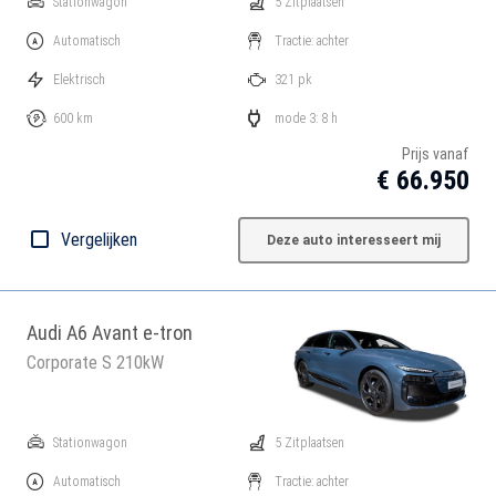
Stationwagon
5 Zitplaatsen
Automatisch
Tractie: achter
Elektrisch
321 pk
600 km
mode 3: 8 h
Prijs vanaf
€ 66.950
Vergelijken
Deze auto interesseert mij
Audi A6 Avant e-tron
Corporate S 210kW
Stationwagon
5 Zitplaatsen
Automatisch
Tractie: achter