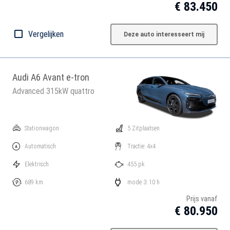
€ 83.450
Vergelijken
Deze auto interesseert mij
Audi A6 Avant e-tron
Advanced 315kW quattro
Stationwagon
5 Zitplaatsen
Automatisch
Tractie: 4x4
Elektrisch
455 pk
689 km
mode 3: 10 h
Prijs vanaf
€ 80.950