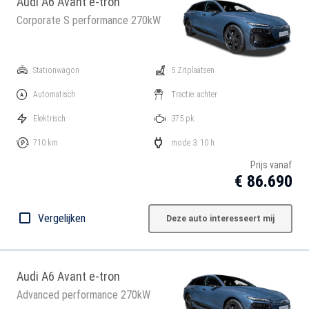
Audi A6 Avant e-tron
Corporate S performance 270kW
Stationwagon
5 Zitplaatsen
Automatisch
Tractie: achter
Elektrisch
375 pk
710 km
mode 3: 10 h
Prijs vanaf
€ 86.690
Vergelijken
Deze auto interesseert mij
Audi A6 Avant e-tron
Advanced performance 270kW